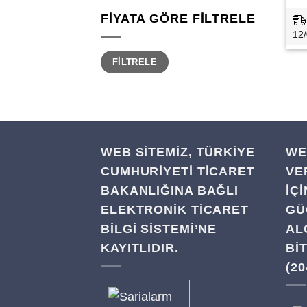
FIYATA GÖRE FILTRELE
12/
En
En
FILTRELE
düşük
yüksek
fiyat
fiyat
WEB SİTEMİZ, TÜRKİYE
WE
CUMHURİYETİ TİCARET
VE
BAKANLIĞINA BAĞLI
IÇ
ELEKTRONİK TİCARET
GÜ
BİLGİ SİSTEMİ’NE
AL
KAYITLIDIR.
BI
(20