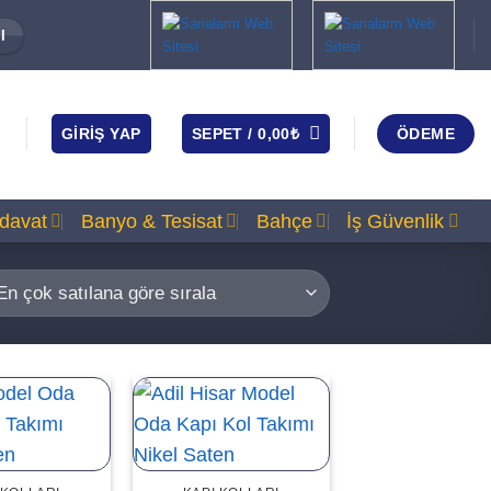
I
GIRIŞ YAP
SEPET /
0,00
₺
ÖDEME
rdavat
Banyo & Tesisat
Bahçe
İş Güvenlik