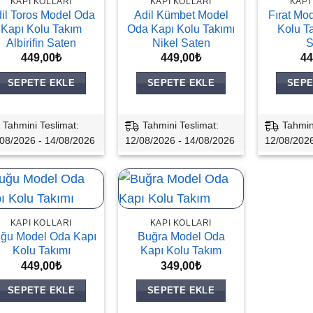
KAPI KOLLARI
KAPI KOLLARI
KAPI
il Toros Model Oda
Adil Kümbet Model
Fırat Mo
Kapı Kolu Takım
Oda Kapı Kolu Takımı
Kolu T
Albirifin Saten
Nikel Saten
S
449,00
₺
449,00
₺
44
SEPETE EKLE
SEPETE EKLE
SEPE
Tahmini Teslimat:
Tahmini Teslimat:
Tahmin
08/2026 - 14/08/2026
12/08/2026 - 14/08/2026
12/08/2026
KAPI KOLLARI
KAPI KOLLARI
ğu Model Oda Kapı
Buğra Model Oda
Kolu Takımı
Kapı Kolu Takım
449,00
₺
349,00
₺
SEPETE EKLE
SEPETE EKLE