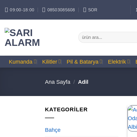
İçeriğe
09:00-18:00
08503085608
SOR
atla
Ara:
Kumanda
Kilitler
Pil & Batarya
Elektrik
Ana Sayfa
/
Adil
KATEGORİLER
Bahçe