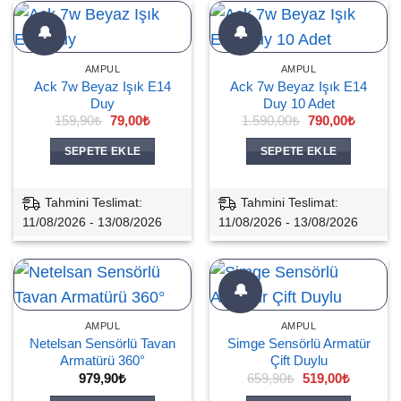
🔔
🔔
AMPUL
AMPUL
Ack 7w Beyaz Işık E14
Ack 7w Beyaz Işık E14
Duy
Duy 10 Adet
Orijinal
Şu
Orijinal
Şu
159,90
₺
79,00
₺
1.590,00
₺
790,00
₺
fiyat:
andaki
fiyat:
andaki
159,90₺.
fiyat:
1.590,00₺.
fiyat:
SEPETE EKLE
SEPETE EKLE
79,00₺.
790,00₺
Tahmini Teslimat:
Tahmini Teslimat:
11/08/2026 - 13/08/2026
11/08/2026 - 13/08/2026
🔔
AMPUL
AMPUL
Netelsan Sensörlü Tavan
Simge Sensörlü Armatür
Armatürü 360°
Çift Duylu
Orijinal
Şu
979,90
₺
659,90
₺
519,00
₺
fiyat:
andaki