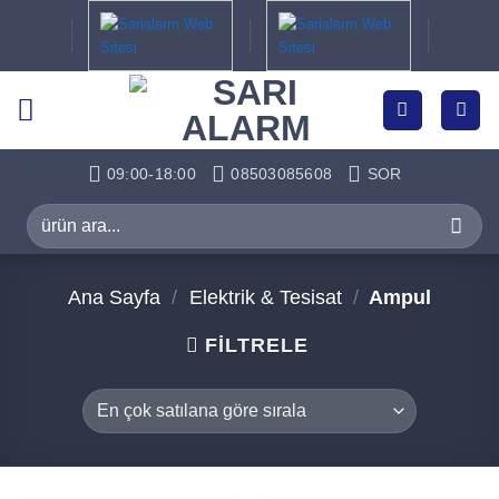
İçeriğe
atla
09:00-18:00
08503085608
SOR
Ara:
Ana Sayfa
/
Elektrik & Tesisat
/
Ampul
FILTRELE