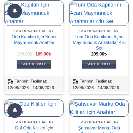
🔔
EV & ODA ANAHTARLARI
EV & ODA ANAHTARLARI
Oda Kapıları Için Süper
Tüm Oda Kapılarını Açan
Maymuncuk Anahtar
Maymuncuk Anahtarlar 4’lü
Set
Orijinal
Şu
159,00
₺
109,00
₺
299,00
₺
fiyat:
andaki
159,00₺.
fiyat:
SEPETE EKLE
SEPETE EKLE
109,00₺.
Tahmini Teslimat:
Tahmini Teslimat:
12/08/2026 - 14/08/2026
12/08/2026 - 14/08/2026
🔔
EV & ODA ANAHTARLARI
EV & ODA ANAHTARLARI
Daf Oda Kilitleri İçin
Şahsuvar Marka Oda