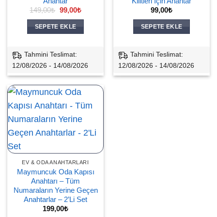
Anahtar
Kilitleri İçin Anahtar
Orijinal
Şu
149,00
₺
99,00
₺
99,00
₺
fiyat:
andaki
149,00₺.
fiyat:
SEPETE EKLE
SEPETE EKLE
99,00₺.
Tahmini Teslimat:
Tahmini Teslimat:
12/08/2026 - 14/08/2026
12/08/2026 - 14/08/2026
EV & ODA ANAHTARLARI
Maymuncuk Oda Kapısı
Anahtarı – Tüm
Numaraların Yerine Geçen
Anahtarlar – 2’Li Set
199,00
₺