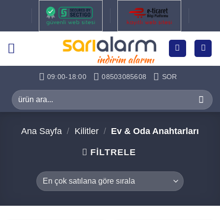
İçeriğe
atla
09:00-18:00
08503085608
SOR
Ara:
Ana Sayfa
/
Kilitler
/
Ev & Oda Anahtarları
FILTRELE