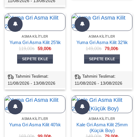
11/08/2026 - 13/08/2026
🔔
🔔
ASMA KILITLER
ASMA KILITLER
Yuma Gri Asma Kilit 25’lik
Yuma Gri Asma Kilit 32’lik
Orijinal
Şu
Orijinal
Şu
119,00
₺
59,00
₺
149,00
₺
79,00
₺
fiyat:
andaki
fiyat:
andaki
119,00₺.
fiyat:
149,00₺.
fiyat:
SEPETE EKLE
SEPETE EKLE
59,00₺.
79,00₺.
Tahmini Teslimat:
Tahmini Teslimat:
11/08/2026 - 13/08/2026
11/08/2026 - 13/08/2026
🔔
🔔
ASMA KILITLER
ASMA KILITLER
Kale Gri Asma Kilit 25mm
Yuma Gri Asma Kilit 40’lık
(Küçük Boy)
Orijinal
Şu
Orijinal
Şu
169,00
₺
99,00
₺
149,00
₺
79,00
₺