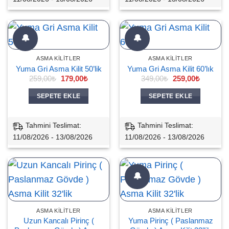
🔔
🔔
ASMA KILITLER
ASMA KILITLER
Yuma Gri Asma Kilit 50’lik
Yuma Gri Asma Kilit 60’lık
Orijinal
Şu
Orijinal
Şu
259,00
₺
179,00
₺
349,00
₺
259,00
₺
fiyat:
andaki
fiyat:
andaki
259,00₺.
fiyat:
349,00₺.
fiyat:
SEPETE EKLE
SEPETE EKLE
179,00₺.
259,00₺.
Tahmini Teslimat:
Tahmini Teslimat:
11/08/2026 - 13/08/2026
11/08/2026 - 13/08/2026
🔔
ASMA KILITLER
ASMA KILITLER
Uzun Kancalı Pirinç (
Yuma Pirinç ( Paslanmaz