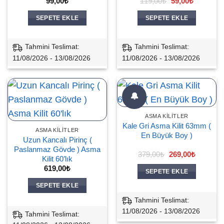
Orijinal
Şu
99,00
₺
119,00
₺
59,00
₺
fiyat:
andaki
119,00₺.
fiyat:
SEPETE EKLE
SEPETE EKLE
59,00₺.
Tahmini Teslimat:
Tahmini Teslimat:
11/08/2026 - 13/08/2026
11/08/2026 - 13/08/2026
🔔
ASMA KILITLER
Kale Gri Asma Kilit 63mm (
ASMA KILITLER
En Büyük Boy )
Uzun Kancalı Pirinç (
Paslanmaz Gövde ) Asma
Orijinal
Şu
379,00
₺
269,00
₺
Kilit 60’lık
fiyat:
andaki
379,00₺.
fiyat:
619,00
₺
SEPETE EKLE
269,00₺.
SEPETE EKLE
Tahmini Teslimat:
11/08/2026 - 13/08/2026
Tahmini Teslimat: