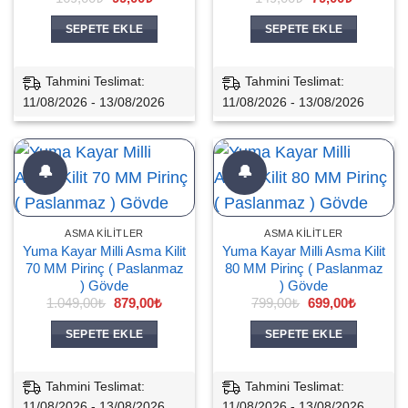
fiyat:
andaki
fiyat:
andaki
169,00₺.
fiyat:
149,00₺.
fiyat:
SEPETE EKLE
SEPETE EKLE
99,00₺.
79,00₺.
Tahmini Teslimat:
Tahmini Teslimat:
11/08/2026 - 13/08/2026
11/08/2026 - 13/08/2026
🔔
🔔
ASMA KILITLER
ASMA KILITLER
Yuma Kayar Milli Asma Kilit
Yuma Kayar Milli Asma Kilit
70 MM Pirinç ( Paslanmaz
80 MM Pirinç ( Paslanmaz
) Gövde
) Gövde
Orijinal
Şu
Orijinal
Şu
1.049,00
₺
879,00
₺
799,00
₺
699,00
₺
fiyat:
andaki
fiyat:
andaki
1.049,00₺.
fiyat:
799,00₺.
fiyat:
SEPETE EKLE
SEPETE EKLE
879,00₺.
699,00₺.
Tahmini Teslimat:
Tahmini Teslimat:
11/08/2026 - 13/08/2026
11/08/2026 - 13/08/2026