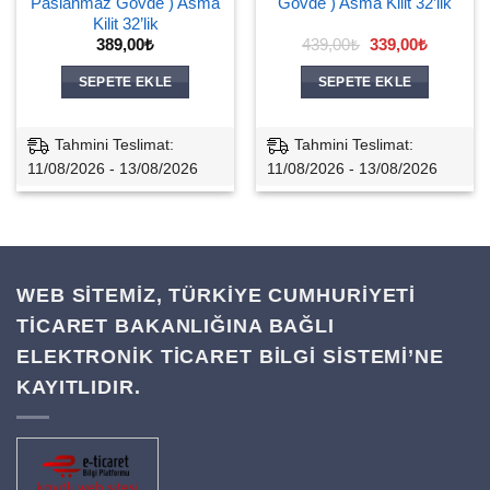
Paslanmaz Gövde ) Asma
Gövde ) Asma Kilit 32’lik
Kilit 32’lik
Orijinal
Şu
389,00
₺
439,00
₺
339,00
₺
fiyat:
andaki
439,00₺.
fiyat:
SEPETE EKLE
SEPETE EKLE
339,00₺.
Tahmini Teslimat:
Tahmini Teslimat:
11/08/2026 - 13/08/2026
11/08/2026 - 13/08/2026
WEB SİTEMİZ, TÜRKİYE CUMHURİYETİ
TİCARET BAKANLIĞINA BAĞLI
ELEKTRONİK TİCARET BİLGİ SİSTEMİ’NE
KAYITLIDIR.