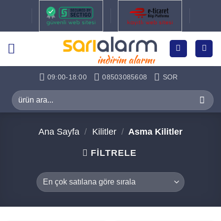
İçeriğe
atla
09:00-18:00
08503085608
SOR
Ara:
Ana Sayfa
/
Kilitler
/
Asma Kilitler
FILTRELE