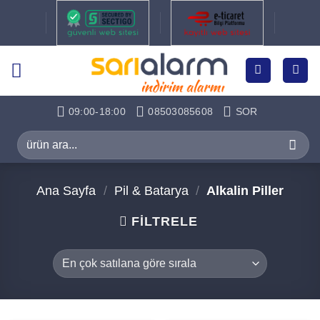
İçeriğe
atla
09:00-18:00
08503085608
SOR
Ara:
Ana Sayfa
/
Pil & Batarya
/
Alkalin Piller
FILTRELE