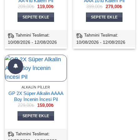
AA 4’lü Kalem Pil
AAA 10’lu Kalem Pil
Orijinal
Şu
Orijinal
Şu
209,00
₺
119,00
₺
399,00
₺
279,00
₺
fiyat:
andaki
fiyat:
andaki
209,00₺.
fiyat:
399,00₺.
fiyat:
SEPETE EKLE
SEPETE EKLE
119,00₺.
279,00₺.
Tahmini Teslimat:
Tahmini Teslimat:
10/08/2026 - 12/08/2026
10/08/2026 - 12/08/2026
🔔
ALKALIN PILLER
GP 2X Süper Alkalin AAAA
Boy İncenin İncesi Pil
Orijinal
Şu
229,00
₺
159,00
₺
fiyat:
andaki
229,00₺.
fiyat:
SEPETE EKLE
159,00₺.
Tahmini Teslimat: