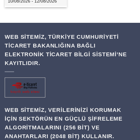
10/08/2026 - 12/08/2026
WEB SİTEMİZ, TÜRKİYE CUMHURİYETİ
TİCARET BAKANLIĞINA BAĞLI
ELEKTRONİK TİCARET BİLGİ SİSTEMİ’NE
KAYITLIDIR.
WEB SITEMIZ, VERILERINIZI KORUMAK
IÇIN SEKTÖRÜN EN GÜÇLÜ ŞIFRELEME
ALGORITMALARINI (256 BIT) VE
ANAHTARLARI (2048 BIT) KULLANIR.