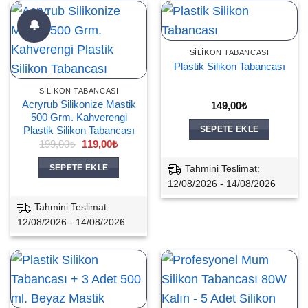
🔔
SILIKON TABANCASI
Plastik Silikon Tabancası
SILIKON TABANCASI
Acryrub Silikonize Mastik
149,00
₺
500 Grm. Kahverengi
SEPETE EKLE
Plastik Silikon Tabancası
Orijinal
Şu
199,00
₺
119,00
₺
fiyat:
andaki
199,00₺.
fiyat:
Tahmini Teslimat:
SEPETE EKLE
119,00₺.
12/08/2026 - 14/08/2026
Tahmini Teslimat:
12/08/2026 - 14/08/2026