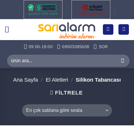
İçeriğe
atla
09:00-18:00
08503085608
SOR
Ara:
Ana Sayfa
/
El Aletleri
/
Silikon Tabancası
FILTRELE