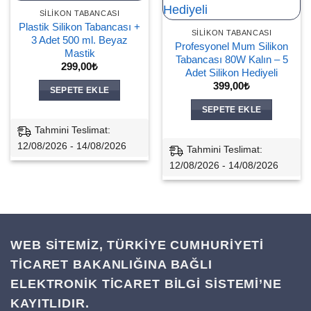
SILIKON TABANCASI
Plastik Silikon Tabancası +
SILIKON TABANCASI
3 Adet 500 ml. Beyaz
Profesyonel Mum Silikon
Mastik
Tabancası 80W Kalın – 5
299,00
₺
Adet Silikon Hediyeli
399,00
₺
SEPETE EKLE
SEPETE EKLE
Tahmini Teslimat:
12/08/2026 - 14/08/2026
Tahmini Teslimat:
12/08/2026 - 14/08/2026
WEB SİTEMİZ, TÜRKİYE CUMHURİYETİ
TİCARET BAKANLIĞINA BAĞLI
ELEKTRONİK TİCARET BİLGİ SİSTEMİ’NE
KAYITLIDIR.