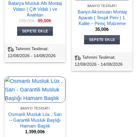
Batarya Musluk Altı Montaj
BANYO TESISATI
Vidası ( Çift Vidalı ) ve
Banyo Aksesuarı Montaj
Anahtarı
Aparatı ( Tespit Pimi ) 1.
Orijinal
Şu
199,00
₺
99,00
₺
Kalite – Pirinç Malzeme
fiyat:
andaki
199,00₺.
fiyat:
35,00
₺
SEPETE EKLE
99,00₺.
SEPETE EKLE
Tahmini Teslimat:
12/08/2026 - 14/08/2026
Tahmini Teslimat:
12/08/2026 - 14/08/2026
BANYO TESISATI
Osmanlı Musluk Lüx , Sarı
– Garantili Musluk Başlığı
Hamam Başlık
1.399,00
₺