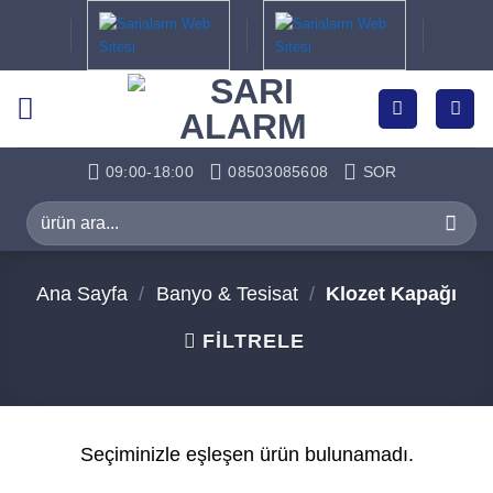
İçeriğe
atla
09:00-18:00
08503085608
SOR
Ara:
Ana Sayfa
/
Banyo & Tesisat
/
Klozet Kapağı
FILTRELE
Seçiminizle eşleşen ürün bulunamadı.