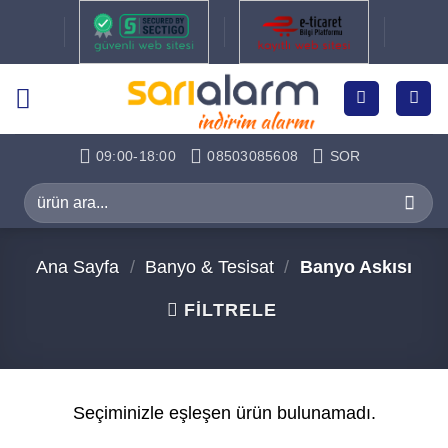
İçeriğe
atla
09:00-18:00
08503085608
SOR
Ara:
Ana Sayfa
/
Banyo & Tesisat
/
Banyo Askısı
FILTRELE
Seçiminizle eşleşen ürün bulunamadı.