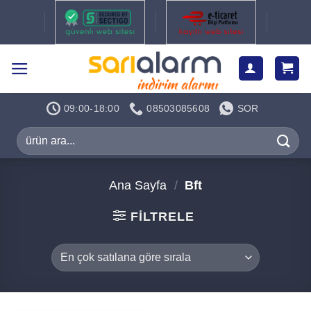
İçeriğe
atla
09:00-18:00
08503085608
SOR
Ara:
Ana Sayfa
/
Bft
FILTRELE