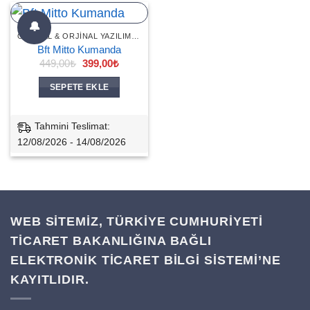
🔔
ORJINAL & ORJINAL YAZILIMLI KUMANDALAR
Bft Mitto Kumanda
Orijinal
Şu
449,00
₺
399,00
₺
fiyat:
andaki
449,00₺.
fiyat:
SEPETE EKLE
399,00₺.
Tahmini Teslimat:
12/08/2026 - 14/08/2026
WEB SİTEMİZ, TÜRKİYE CUMHURİYETİ
TİCARET BAKANLIĞINA BAĞLI
ELEKTRONİK TİCARET BİLGİ SİSTEMİ’NE
KAYITLIDIR.