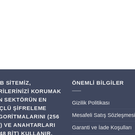
B SITEMIZ,
ÖNEMLİ BİLGİLER
RILERINIZI KORUMAK
IN SEKTÖRÜN EN
Gizilik Politikası
ÇLÜ ŞIFRELEME
Mesafeli Satış Sözleşmes
GORITMALARINI (256
T) VE ANAHTARLARI
Garanti ve İade Koşulları
48 BIT) KULLANIR.