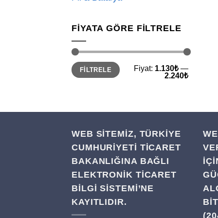
FIYATA GÖRE FILTRELE
En
En
Fiyat:
1.130₺
—
FILTRELE
düşük
yüksek
2.240₺
fiyat
fiyat
WEB SİTEMİZ, TÜRKİYE
WE
CUMHURİYETİ TİCARET
VE
BAKANLIĞINA BAĞLI
IÇ
ELEKTRONİK TİCARET
GÜ
BİLGİ SİSTEMİ’NE
AL
KAYITLIDIR.
BI
(20