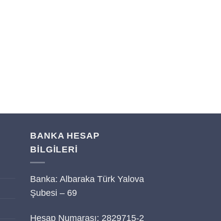
BANKA HESAP
BİLGİLERİ
Banka: Albaraka Türk Yalova
i
Şubesi – 69
Hesap Numarası: 2829715-2