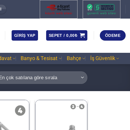
I
GIRIŞ YAP
SEPET /
0,00
₺
ÖDEME
davat
Banyo & Tesisat
Bahçe
İş Güvenlik