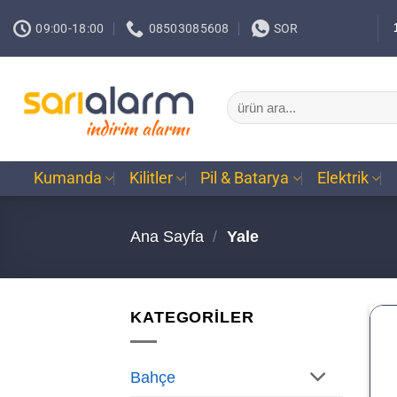
İçeriğe
09:00-18:00
08503085608
SOR
atla
Ara:
Kumanda
Kilitler
Pil & Batarya
Elektrik
Ana Sayfa
/
Yale
KATEGORİLER
Bahçe