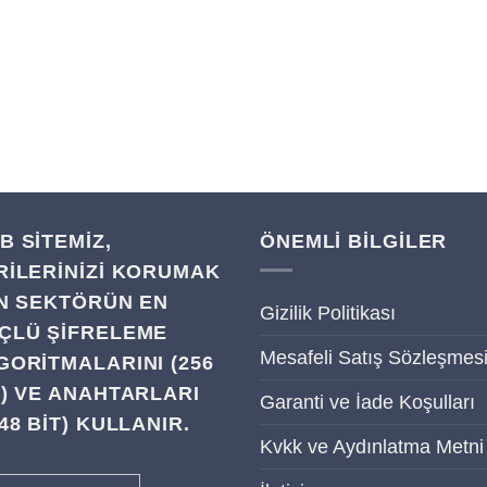
B SITEMIZ,
ÖNEMLİ BİLGİLER
RILERINIZI KORUMAK
IN SEKTÖRÜN EN
Gizilik Politikası
ÇLÜ ŞIFRELEME
Mesafeli Satış Sözleşmes
GORITMALARINI (256
T) VE ANAHTARLARI
Garanti ve İade Koşulları
48 BIT) KULLANIR.
Kvkk ve Aydınlatma Metni