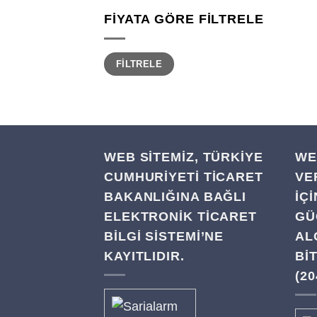
FIYATA GÖRE FILTRELE
En
En
FILTRELE
düşük
yüksek
fiyat
fiyat
WEB SİTEMİZ, TÜRKİYE
WE
CUMHURİYETİ TİCARET
VE
BAKANLIĞINA BAĞLI
IÇ
ELEKTRONİK TİCARET
GÜ
BİLGİ SİSTEMİ’NE
AL
KAYITLIDIR.
BI
(20