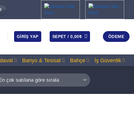
I
GIRIŞ YAP
SEPET /
0,00
₺
ÖDEME
rdavat
Banyo & Tesisat
Bahçe
İş Güvenlik