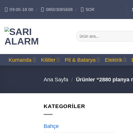
İçeriğe
09:00-18:00
08503085608
SOR
atla
Ara:
Kumanda
Kilitler
Pil & Batarya
Elektrik
Ana Sayfa
/
Ürünler “2880 planya m
KATEGORİLER
Bahçe