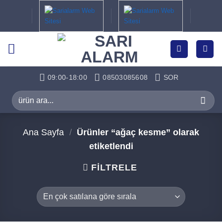
İçeriğe
atla
09:00-18:00
08503085608
SOR
Ara:
Ana Sayfa
/
Ürünler “ağaç kesme” olarak
etiketlendi
FILTRELE