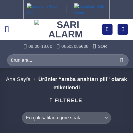
İçeriğe
atla
09:00-18:00
08503085608
SOR
Ara:
Ana Sayfa
/
Ürünler “araba anahtarı pili” olarak
etiketlendi
FILTRELE