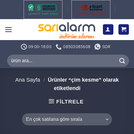
İçeriğe
atla
09:00-18:00
08503085608
SOR
Ara:
Ana Sayfa
/
Ürünler “çim kesme” olarak
etiketlendi
FILTRELE