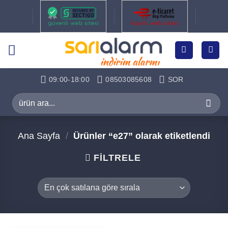
İçeriğe
atla
09:00-18:00
08503085608
SOR
Ara:
Ana Sayfa
/
Ürünler “e27” olarak etiketlendi
FILTRELE