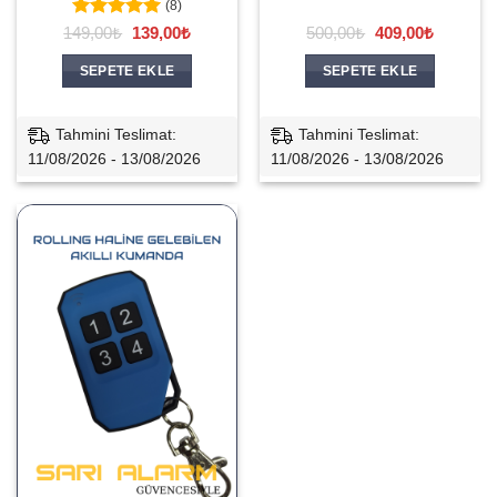
(8)
5 üzerinden
Orijinal
Şu
Orijinal
Şu
149,00
₺
139,00
₺
500,00
₺
409,00
₺
fiyat:
andaki
fiyat:
andaki
5
oy aldı
149,00₺.
fiyat:
500,00₺.
fiyat:
SEPETE EKLE
SEPETE EKLE
139,00₺.
409,00₺.
Tahmini Teslimat:
Tahmini Teslimat:
11/08/2026 - 13/08/2026
11/08/2026 - 13/08/2026