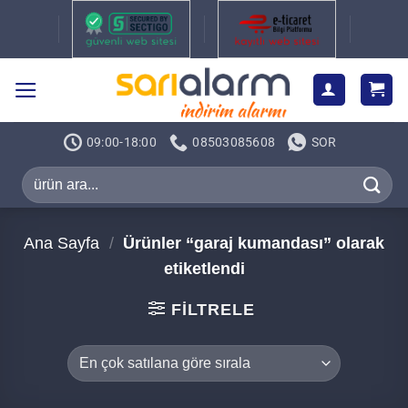
İçeriğe
atla
09:00-18:00
08503085608
SOR
Ara:
Ana Sayfa
/
Ürünler “garaj kumandası” olarak
etiketlendi
FILTRELE