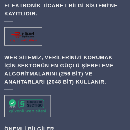
ELEKTRONİK TİCARET BİLGİ SİSTEMİ’NE
KAYITLIDIR.
WEB SITEMIZ, VERILERINIZI KORUMAK
IÇIN SEKTÖRÜN EN GÜÇLÜ ŞIFRELEME
ALGORITMALARINI (256 BIT) VE
ANAHTARLARI (2048 BIT) KULLANIR.
ÖNEMLİ BİLGİLER