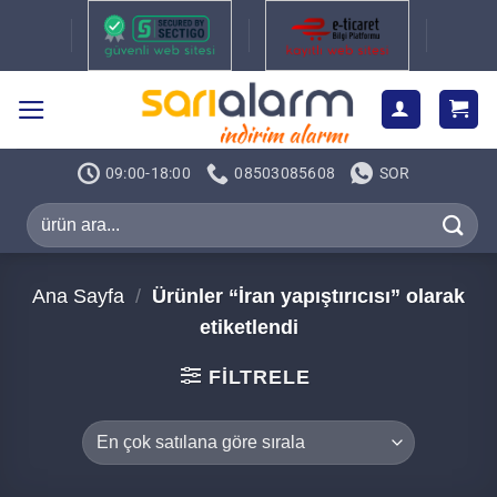
İçeriğe
atla
09:00-18:00
08503085608
SOR
Ara:
Ana Sayfa
/
Ürünler “İran yapıştırıcısı” olarak
etiketlendi
FILTRELE