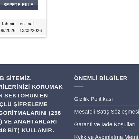
SEPETE EKLE
Tahmini Teslimat:
08/2026 - 13/08/2026
B SITEMIZ,
ÖNEMLİ BİLGİLER
RILERINIZI KORUMAK
IN SEKTÖRÜN EN
Gizilik Politikası
ÇLÜ ŞIFRELEME
Mesafeli Satış Sözleşmes
GORITMALARINI (256
T) VE ANAHTARLARI
Garanti ve İade Koşulları
48 BIT) KULLANIR.
Kvkk ve Aydınlatma Metni