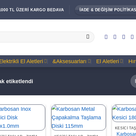
1000 TL ÜZERİ KARGO BEDAVA
İADE & DEĞİŞİM POLİTİKAS
Elektrikli El Aletleri
&Aksesuarları
El Aletleri
Hı
ak etiketlendi
Karbosan