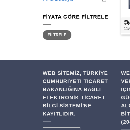
FIYATA GÖRE FILTRELE
11/
En
En
FILTRELE
düşük
yüksek
fiyat
fiyat
WEB SİTEMİZ, TÜRKİYE
WE
CUMHURİYETİ TİCARET
VE
BAKANLIĞINA BAĞLI
IÇ
ELEKTRONİK TİCARET
GÜ
BİLGİ SİSTEMİ’NE
AL
KAYITLIDIR.
BI
(20