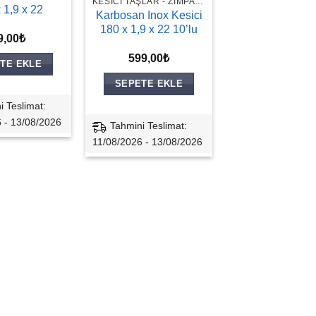
KESICI TAŞLAR - ZIMPARALAR
 1,9 x 22
Karbosan Inox Kesici
180 x 1,9 x 22 10’lu
9,00
₺
599,00
₺
TE EKLE
SEPETE EKLE
i Teslimat:
 - 13/08/2026
Tahmini Teslimat:
11/08/2026 - 13/08/2026