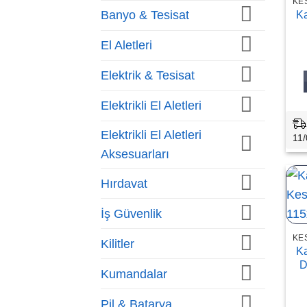
Banyo & Tesisat
Ka
El Aletleri
Elektrik & Tesisat
Elektrikli El Aletleri
Elektrikli El Aletleri
11/
Aksesuarları
Hırdavat
İş Güvenlik
Kilitler
Ka
D
Kumandalar
Pil & Batarya