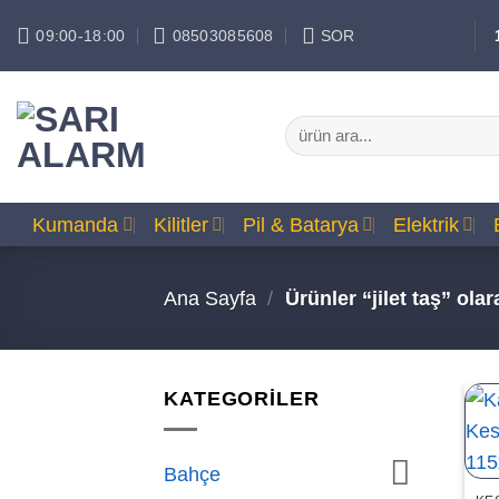
İçeriğe
09:00-18:00
08503085608
SOR
atla
Ara:
Kumanda
Kilitler
Pil & Batarya
Elektrik
Ana Sayfa
/
Ürünler “jilet taş” olar
KATEGORİLER
Bahçe