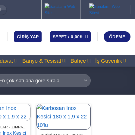
I
GIRIŞ YAP
SEPET /
0,00
₺
ÖDEME
rdavat
Banyo & Tesisat
Bahçe
İş Güvenlik
KESICI TAŞLAR - ZIMPARALAR
 Inox Kesici