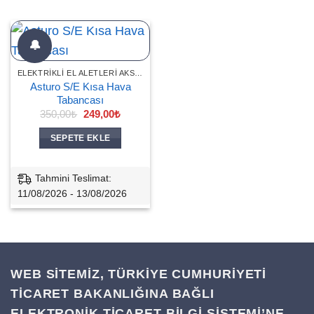
🔔
ELEKTRIKLI EL ALETLERI AKSESUARLARI
Asturo S/E Kısa Hava
Tabancası
Orijinal
Şu
350,00
₺
249,00
₺
fiyat:
andaki
350,00₺.
fiyat:
SEPETE EKLE
249,00₺.
Tahmini Teslimat:
11/08/2026 - 13/08/2026
WEB SİTEMİZ, TÜRKİYE CUMHURİYETİ
TİCARET BAKANLIĞINA BAĞLI
ELEKTRONİK TİCARET BİLGİ SİSTEMİ’NE