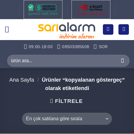
İçeriğe
atla
09:00-18:00
08503085608
SOR
Ara:
Ana Sayfa
/
Ürünler “kopyalanan göstergeç”
olarak etiketlendi
FILTRELE