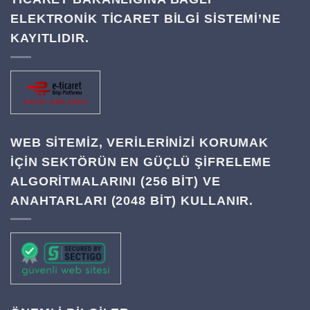
ELEKTRONİK TİCARET BİLGİ SİSTEMİ’NE
KAYITLIDIR.
WEB SITEMIZ, VERILERINIZI KORUMAK
IÇIN SEKTÖRÜN EN GÜÇLÜ ŞIFRELEME
ALGORITMALARINI (256 BIT) VE
ANAHTARLARI (2048 BIT) KULLANIR.