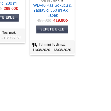
GENEL BAKIM
ıcı 200 ml
WD-40 Pas Sökücü &
Orijinal
Şu
₺
269,00
₺
Yağlayıcı 350 ml Akıllı
fiyat:
andaki
Kapak
369,00₺.
fiyat:
TE EKLE
269,00₺.
Orijinal
Şu
499,00
₺
419,00
₺
fiyat:
andaki
499,00₺.
fiyat:
SEPETE EKLE
419,00₺.
i Teslimat:
 - 13/08/2026
Tahmini Teslimat:
11/08/2026 - 13/08/2026