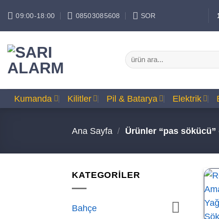
İçeriğe
09:00-18:00
08503085608
SOR
atla
Ara:
Kumanda
Kilitler
Pil & Batarya
Elektrik
Ana Sayfa
/
Ürünler “pas sökücü” o
KATEGORİLER
Bahçe