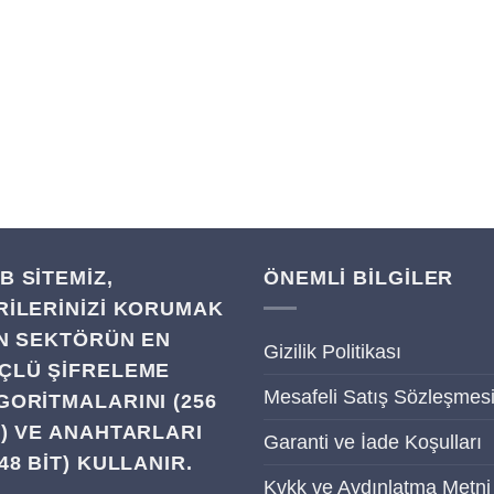
B SITEMIZ,
ÖNEMLİ BİLGİLER
RILERINIZI KORUMAK
IN SEKTÖRÜN EN
Gizilik Politikası
ÇLÜ ŞIFRELEME
Mesafeli Satış Sözleşmes
GORITMALARINI (256
T) VE ANAHTARLARI
Garanti ve İade Koşulları
48 BIT) KULLANIR.
Kvkk ve Aydınlatma Metni