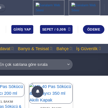
I
GIRIŞ YAP
SEPET /
0,00
₺
ÖDEME
rdavat
Banyo & Tesisat
Bahçe
İş Güvenlik
🔔
L BAKIM
as Sökücü &