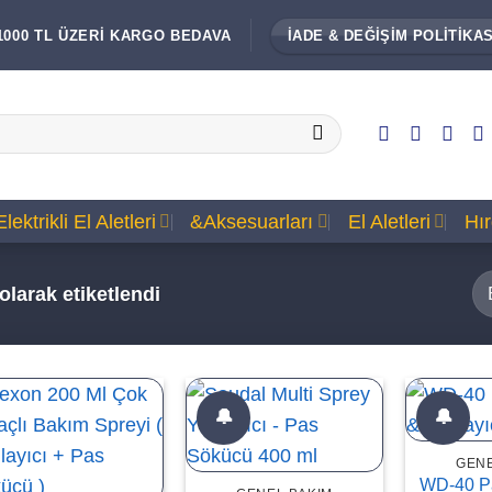
1000 TL ÜZERİ KARGO BEDAVA
İADE & DEĞİŞİM POLİTİKAS
Elektrikli El Aletleri
&Aksesuarları
El Aletleri
Hı
larak etiketlendi
🔔
🔔
GENE
WD-40 P