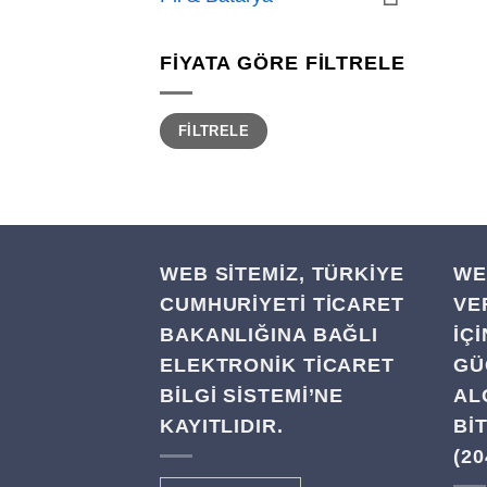
FIYATA GÖRE FILTRELE
En
En
FILTRELE
düşük
yüksek
fiyat
fiyat
WEB SİTEMİZ, TÜRKİYE
WE
CUMHURİYETİ TİCARET
VE
BAKANLIĞINA BAĞLI
IÇ
ELEKTRONİK TİCARET
GÜ
BİLGİ SİSTEMİ’NE
AL
KAYITLIDIR.
BI
(20