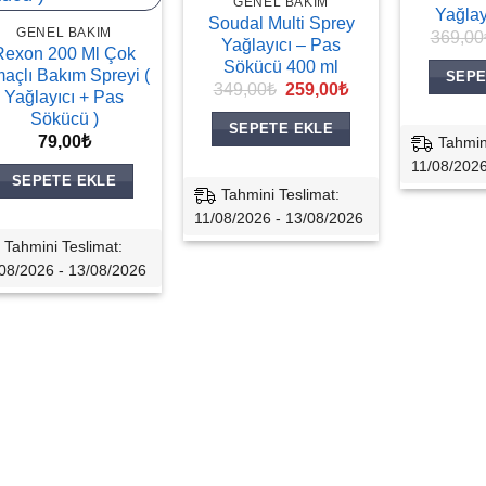
GENEL BAKIM
Yağlay
Soudal Multi Sprey
GENEL BAKIM
369,00
Yağlayıcı – Pas
Rexon 200 Ml Çok
Sökücü 400 ml
açlı Bakım Spreyi (
SEPE
Orijinal
Şu
349,00
₺
259,00
₺
Yağlayıcı + Pas
fiyat:
andaki
Sökücü )
349,00₺.
fiyat:
SEPETE EKLE
259,00₺.
79,00
₺
Tahmin
11/08/2026
SEPETE EKLE
Tahmini Teslimat:
11/08/2026 - 13/08/2026
Tahmini Teslimat:
08/2026 - 13/08/2026