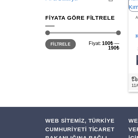
FIYATA GÖRE FILTRELE
A
En
En
Fiyat:
100₺
—
FILTRELE
düşük
yüksek
190₺
fiyat
fiyat
11/
WEB SİTEMİZ, TÜRKİYE
WE
CUMHURİYETİ TİCARET
VE