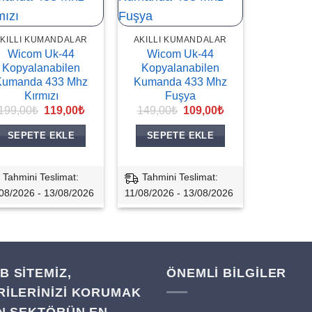
KILLI KUMANDALAR
AKILLI KUMANDALAR
Wicom Uk-44
Wicom Uk-44
Kopyalanabilen
Kopyalanabilen
Kumanda 433 Mhz
Kumanda 433 Mhz
Kırmızı
Fuşya
Orijinal
Şu
Orijinal
Şu
199,00
₺
119,00
₺
149,00
₺
109,00
₺
fiyat:
andaki
fiyat:
andaki
199,00₺.
fiyat:
149,00₺.
fiyat:
SEPETE EKLE
SEPETE EKLE
119,00₺.
109,00₺.
Tahmini Teslimat:
Tahmini Teslimat:
08/2026 - 13/08/2026
11/08/2026 - 13/08/2026
B SITEMIZ,
ÖNEMLİ BİLGİLER
RILERINIZI KORUMAK