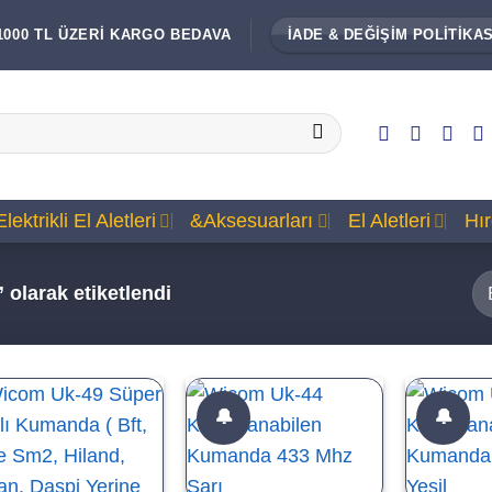
1000 TL ÜZERİ KARGO BEDAVA
İADE & DEĞİŞİM POLİTİKAS
Elektrikli El Aletleri
&Aksesuarları
El Aletleri
Hı
 olarak etiketlendi
🔔
🔔