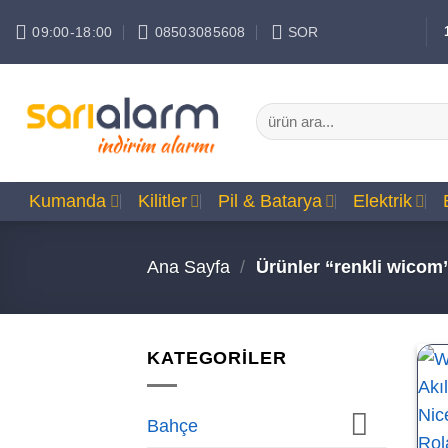
İçeriğe
09:00-18:00
08503085608
SOR
atla
Ara:
Kumanda
Kilitler
Pil & Batarya
Elektrik
Ana Sayfa
/
Ürünler “renkli wicom”
KATEGORİLER
Bahçe