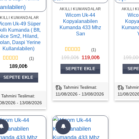
AKILLI KUMANDALAR
AKILLI 
Wicom Uk-44
Wico
KILLI KUMANDALAR
Kopyalanabilen
Kopya
icom Uk-49 Süper
Kumanda 433 Mhz
Kumand
kıllı Kumanda ( Bft,
Sarı
Nice Sm2, Hiland,
olan, Daspi Yerine
Kullanılabilen)
(1)
5 üzerinden
Orijinal
Şu
199,00
₺
119,00
₺
199,00
(1)
5
oy aldı
fiyat:
andaki
5 üzerinden
189,00
₺
199,00₺.
fiyat:
SEPETE EKLE
SEPE
5
oy aldı
119,00₺.
SEPETE EKLE
Tahmini Teslimat:
Tahmin
11/08/2026 - 13/08/2026
11/08/2026
Tahmini Teslimat:
08/2026 - 13/08/2026
🔔
🔔