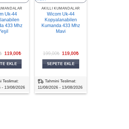
KUMANDALAR
AKILLI KUMANDALAR
m Uk-44
Wicom Uk-44
lanabilen
Kopyalanabilen
a 433 Mhz
Kumanda 433 Mhz
Yeşil
Mavi
Orijinal
Şu
Orijinal
Şu
₺
119,00
₺
199,00
₺
119,00
₺
fiyat:
andaki
fiyat:
andaki
199,00₺.
fiyat:
199,00₺.
fiyat:
TE EKLE
SEPETE EKLE
119,00₺.
119,00₺.
i Teslimat:
Tahmini Teslimat:
 - 13/08/2026
11/08/2026 - 13/08/2026