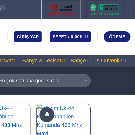
I
GIRIŞ YAP
SEPET /
0,00
₺
ÖDEME
rdavat
Banyo & Tesisat
Bahçe
İş Güvenlik
🔔