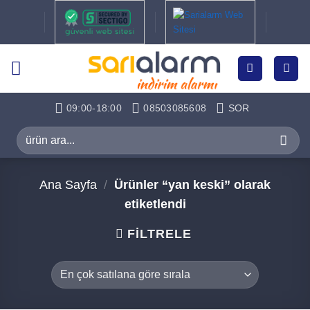
İçeriğe
atla
09:00-18:00
08503085608
SOR
Ara:
Ana Sayfa
/
Ürünler “yan keski” olarak
etiketlendi
FILTRELE