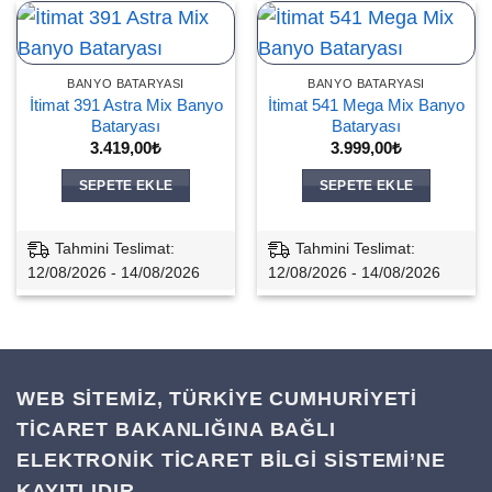
BANYO BATARYASI
BANYO BATARYASI
İtimat 391 Astra Mix Banyo
İtimat 541 Mega Mix Banyo
Bataryası
Bataryası
3.419,00
₺
3.999,00
₺
SEPETE EKLE
SEPETE EKLE
Tahmini Teslimat:
Tahmini Teslimat:
12/08/2026 - 14/08/2026
12/08/2026 - 14/08/2026
WEB SİTEMİZ, TÜRKİYE CUMHURİYETİ
TİCARET BAKANLIĞINA BAĞLI
ELEKTRONİK TİCARET BİLGİ SİSTEMİ’NE
KAYITLIDIR.