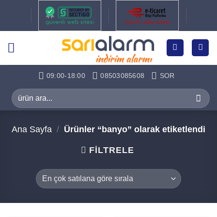
İçeriğe
atla
09:00-18:00
08503085608
SOR
Ara:
Ana Sayfa
/
Ürünler “banyo” olarak etiketlendi
FILTRELE