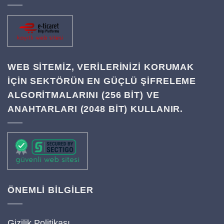
WEB SITEMIZ, VERILERINIZI KORUMAK
IÇIN SEKTÖRÜN EN GÜÇLÜ ŞIFRELEME
ALGORITMALARINI (256 BIT) VE
ANAHTARLARI (2048 BIT) KULLANIR.
ÖNEMLİ BİLGİLER
Gizilik Politikası