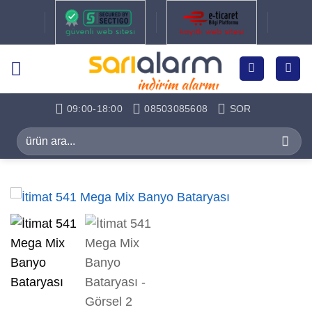
İçeriğe
atla
09:00-18:00
08503085608
SOR
Ara: