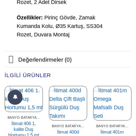
Rozet, 2 Adet Dirsek
Özellikler:
Pirinç Gövde, Zamak
Kumanda Kolu, Ø35 Kartuş, SS304
Rozet, Duvara Montaj
Değerlendirmeler (0)
İLGILI ÜRÜNLER
🔔
BANYO BATARYASI
İtimat 406 1.
BANYO BATARYASI
BANYO BATARYASI
kalite Duş
İtimat 400d
İtimat 401m
Hortumu 1,5 mt