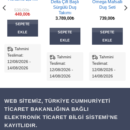
Delta Çift Başlı
Omega Mafsallı
Sürgülü Duş
Duş Seti
539,00
₺
Takımı
Orijinal
Şu
449,00
₺
fiyat:
andaki
3.789,00
₺
739,00
₺
539,00₺.
fiyat:
SEPETE
449,00₺.
EKLE
SEPETE
SEPETE
EKLE
EKLE
Tahmini
Teslimat:
Tahmini
Tahmini
12/08/2026 -
Teslimat:
Teslimat:
14/08/2026
12/08/2026 -
12/08/2026 -
14/08/2026
14/08/2026
WEB SİTEMİZ, TÜRKİYE CUMHURİYETİ
TİCARET BAKANLIĞINA BAĞLI
ELEKTRONİK TİCARET BİLGİ SİSTEMİ’NE
KAYITLIDIR.