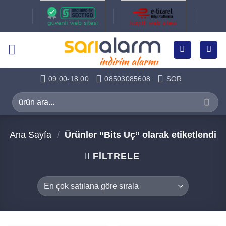
İçeriğe
atla
09:00-18:00
08503085608
SOR
Ara:
Ana Sayfa
/
Ürünler “Bits Uç” olarak etiketlendi
FILTRELE