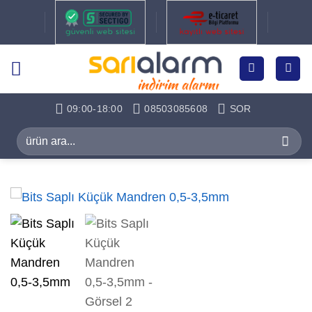
İçeriğe
atla
09:00-18:00
08503085608
SOR
Ara: