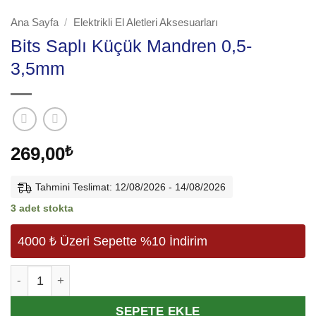
Ana Sayfa
/
Elektrikli El Aletleri Aksesuarları
Bits Saplı Küçük Mandren 0,5-
3,5mm
269,00
₺
Tahmini Teslimat: 12/08/2026 - 14/08/2026
3 adet stokta
4000 ₺ Üzeri Sepette %10 İndirim
Bits Saplı Küçük Mandren 0,5-3,5mm adet
Alternative:
SEPETE EKLE