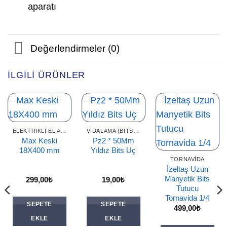
aparatı
Değerlendirmeler (0)
İLGILI ÜRÜNLER
ELEKTRIKLI EL ALETLERI AKSESUARLARI
VIDALAMA (BITS) UÇLAR
Max Keski
Pz2 * 50Mm
18X400 mm
Yıldız Bits Uç
TORNAVIDA
İzeltaş Uzun
Manyetik Bits
299,00
₺
19,00
₺
Tutucu
Tornavida 1/4
SEPETE
SEPETE
499,00
₺
EKLE
EKLE