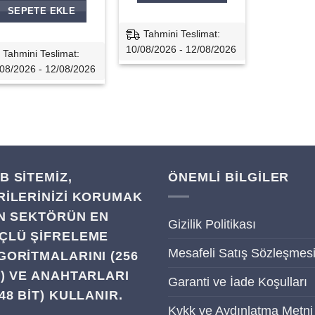
599,00₺.
fiyat:
SEPETE EKLE
469,00₺.
Tahmini Teslimat:
10/08/2026 - 12/08/2026
Tahmini Teslimat:
08/2026 - 12/08/2026
B SITEMIZ,
ÖNEMLİ BİLGİLER
RILERINIZI KORUMAK
IN SEKTÖRÜN EN
Gizilik Politikası
ÇLÜ ŞIFRELEME
Mesafeli Satış Sözleşmes
GORITMALARINI (256
T) VE ANAHTARLARI
Garanti ve İade Koşulları
48 BIT) KULLANIR.
Kvkk ve Aydınlatma Metni