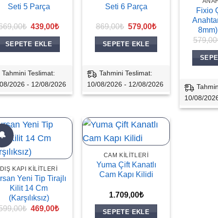
ANA
Seti 5 Parça
Seti 6 Parça
Fixio 
Anahtar
Orijinal
Şu
Orijinal
Şu
669,00
₺
439,00
₺
869,00
₺
579,00
₺
8mm) 
fiyat:
andaki
fiyat:
andaki
579,00
669,00₺.
fiyat:
869,00₺.
fiyat:
SEPETE EKLE
SEPETE EKLE
439,00₺.
579,00₺.
SEPE
Tahmini Teslimat:
Tahmini Teslimat:
08/2026 - 12/08/2026
10/08/2026 - 12/08/2026
Tahmin
10/08/2026
🔔
CAM KILITLERI
Yuma Çift Kanatlı
DIŞ KAPI KILITLERI
Cam Kapı Kilidi
rsan Yeni Tip Tirajlı
Kilit 14 Cm
1.709,00
₺
(Karşılıksız)
Orijinal
Şu
599,00
₺
469,00
₺
SEPETE EKLE
fiyat:
andaki