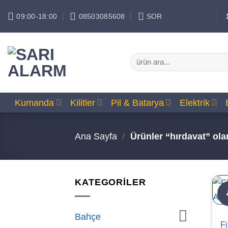
İçeriğe
09:00-18:00
08503085608
SOR
atla
Ara:
Kumanda
Kilitler
Pil & Batarya
Elektrik
Ana Sayfa
/
Ürünler “hırdavat” olar
KATEGORİLER
Bahçe
Fi