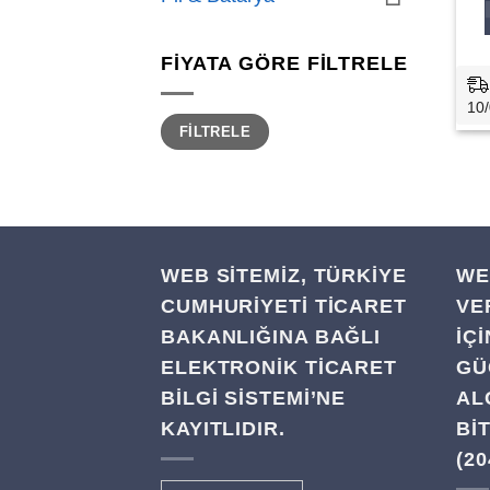
FIYATA GÖRE FILTRELE
10/
En
En
FILTRELE
düşük
yüksek
fiyat
fiyat
WEB SİTEMİZ, TÜRKİYE
WE
CUMHURİYETİ TİCARET
VE
BAKANLIĞINA BAĞLI
IÇ
ELEKTRONİK TİCARET
GÜ
BİLGİ SİSTEMİ’NE
AL
KAYITLIDIR.
BI
(20