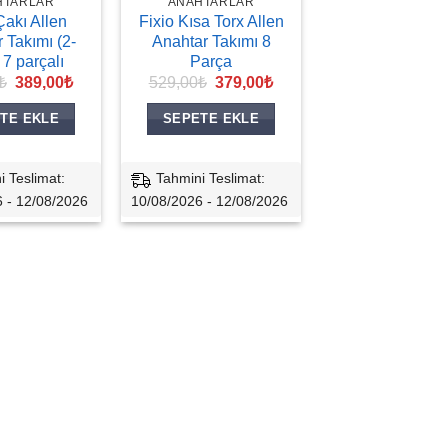
HTARLAR
ANAHTARLAR
Çakı Allen
Fixio Kısa Torx Allen
 Takımı (2-
Anahtar Takımı 8
7 parçalı
Parça
Orijinal
Şu
Orijinal
Şu
₺
389,00
₺
529,00
₺
379,00
₺
fiyat:
andaki
fiyat:
andaki
579,00₺.
fiyat:
529,00₺.
fiyat:
TE EKLE
SEPETE EKLE
389,00₺.
379,00₺.
i Teslimat:
Tahmini Teslimat:
 - 12/08/2026
10/08/2026 - 12/08/2026