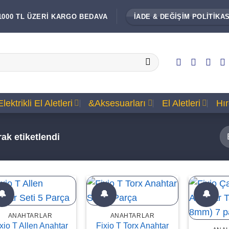
1000 TL ÜZERİ KARGO BEDAVA
İADE & DEĞİŞİM POLİTİKAS
Elektrikli El Aletleri
&Aksesuarları
El Aletleri
Hı
ak etiketlendi
🔔
🔔
🔔
ANAHTARLAR
ANAHTARLAR
xio T Allen Anahtar
Fixio T Torx Anahtar