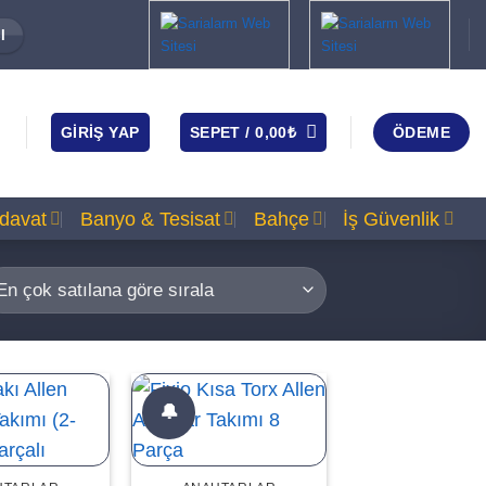
I
GIRIŞ YAP
SEPET /
0,00
₺
ÖDEME
rdavat
Banyo & Tesisat
Bahçe
İş Güvenlik
🔔