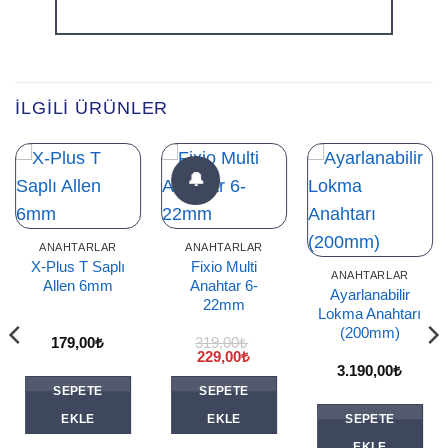
Alternative:
İLGILI ÜRÜNLER
🔔
ANAHTARLAR
ANAHTARLAR
X-Plus T Saplı
Fixio Multi
ANAHTARLAR
Allen 6mm
Anahtar 6-
Ayarlanabilir
22mm
Lokma Anahtarı
(200mm)
179,00
₺
319,00
₺
Orijinal
Şu
229,00
₺
fiyat:
andaki
3.190,00
₺
319,00₺.
fiyat:
SEPETE
SEPETE
i
229,00₺.
EKLE
EKLE
SEPETE
0₺.
EKLE