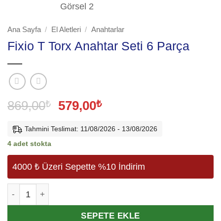
Ana Sayfa
/
El Aletleri
/
Anahtarlar
Fixio T Torx Anahtar Seti 6 Parça
Orijinal
Şu
869,00
₺
579,00
₺
fiyat:
andaki
869,00₺.
fiyat:
Tahmini Teslimat: 11/08/2026 - 13/08/2026
579,00₺.
4 adet stokta
4000 ₺ Üzeri Sepette %10 İndirim
Fixio T Torx Anahtar Seti 6 Parça adet
Alternative:
SEPETE EKLE