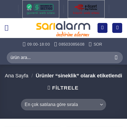
İçeriğe
atla
09:00-18:00
08503085608
SOR
Ara:
Ana Sayfa
/
Ürünler “sineklik” olarak etiketlendi
FILTRELE