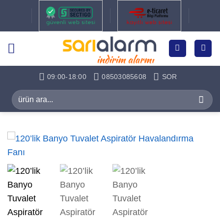
İçeriğe
atla
09:00-18:00
08503085608
SOR
Ara: