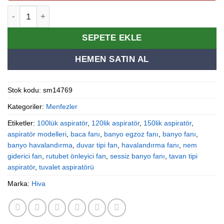
120’lik Banyo Tuvalet Aspiratör Havalandırma Fanı adet
Alternative:
SEPETE EKLE
HEMEN SATIN AL
Stok kodu:
sm14769
Kategoriler:
Menfezler
Etiketler:
100lük aspiratör
,
120lik aspiratör
,
150lik aspiratör
,
aspiratör modelleri
,
baca fanı
,
banyo egzoz fanı
,
banyo fanı
,
banyo havalandırma
,
duvar tipi fan
,
havalandırma fanı
,
nem
giderici fan
,
rutubet önleyici fan
,
sessiz banyo fanı
,
tavan tipi
aspiratör
,
tuvalet aspiratörü
Marka:
Hiva