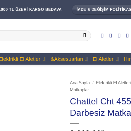
1000 TL ÜZERİ KARGO BEDAVA
İADE & DEĞİŞİM POLİTİKAS
Elektrikli El Aletleri
&Aksesuarları
El Aletleri
Hı
Ana Sayfa
/
Elektrikli El Aletleri
Matkaplar
Chattel Cht 45
Darbesiz Matk