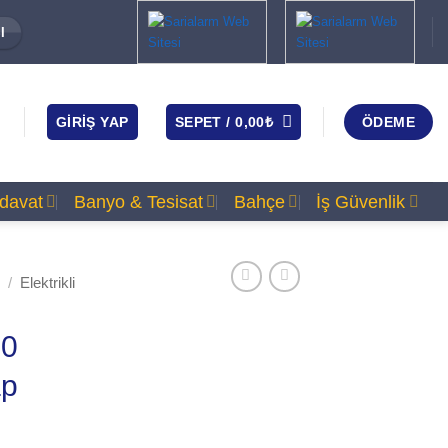
I
GIRIŞ YAP
SEPET /
0,00
₺
ÖDEME
rdavat
Banyo & Tesisat
Bahçe
İş Güvenlik
/
Elektrikli
50
ap