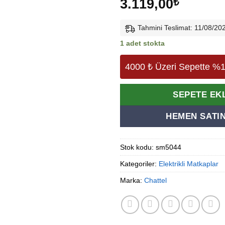
3.119,00
₺
Tahmini Teslimat: 11/08/20
1 adet stokta
4000 ₺ Üzeri Sepette %1
Alternative:
SEPETE EK
HEMEN SATIN
Stok kodu:
sm5044
Kategoriler:
Elektrikli Matkaplar
Marka:
Chattel