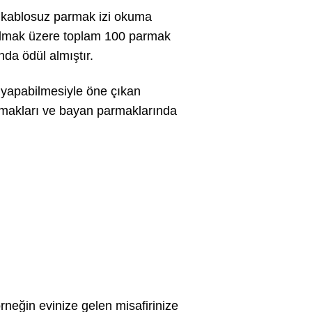
n kablosuz parmak izi okuma
 olmak üzere toplam 100 parmak
nda ödül almıştır.
 yapabilmesiyle öne çıkan
armakları ve bayan parmaklarında
rneğin evinize gelen misafirinize