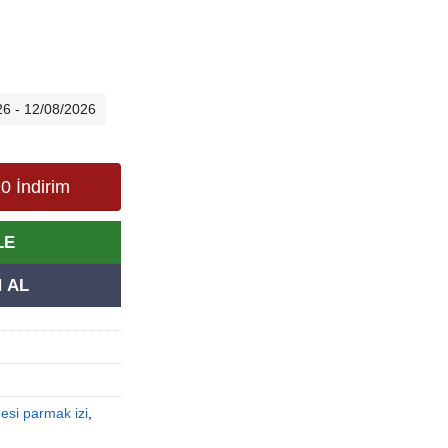
26 - 12/08/2026
0 İndirim
LE
 AL
esi parmak izi
,