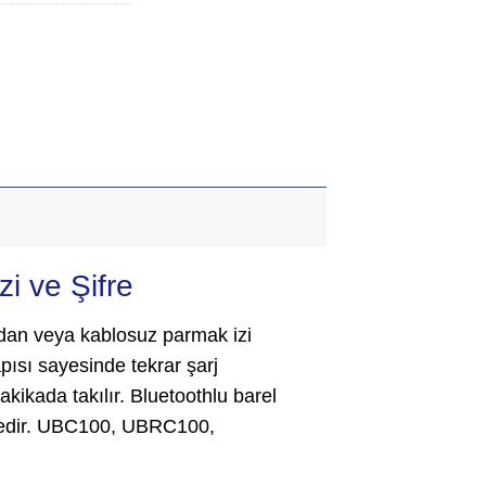
i ve Şifre
uzdan veya kablosuz parmak izi
apısı sayesinde tekrar şarj
ikada takılır. Bluetoothlu barel
ktedir. UBC100, UBRC100,