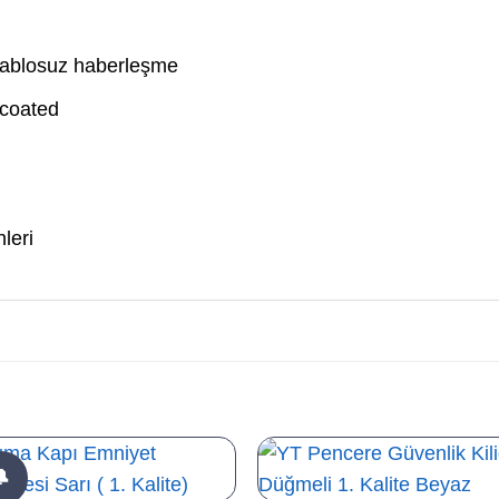
kablosuz haberleşme
lcoated
leri
🔔