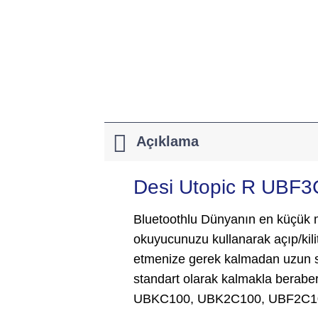
Açıklama
Desi Utopic R UBF3C-
Bluetoothlu Dünyanın en küçük mo
okuyucunuzu kullanarak açıp/kilitl
etmenize gerek kalmadan uzun sür
standart olarak kalmakla berabe
UBKC100, UBK2C100, UBF2C100, 