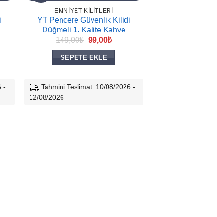
EMNIYET KILITLERI
i
YT Pencere Güvenlik Kilidi
Düğmeli 1. Kalite Kahve
Orijinal
Şu
149,00
₺
99,00
₺
fiyat:
andaki
149,00₺.
fiyat:
SEPETE EKLE
99,00₺.
 -
Tahmini Teslimat: 10/08/2026 -
12/08/2026
EMNIYET K
YT Pencere Güv
Düğmeli 1. Kalit
149,00
₺
SEPETE