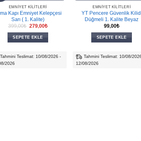
EMNIYET KILITLERI
EMNIYET KILITLERI
ma Kapı Emniyet Kelepçesi
YT Pencere Güvenlik Kilid
Sarı ( 1. Kalite)
Düğmeli 1. Kalite Beyaz
Orijinal
Şu
399,00
₺
279,00
₺
99,00
₺
fiyat:
andaki
399,00₺.
fiyat:
SEPETE EKLE
SEPETE EKLE
279,00₺.
Tahmini Teslimat: 10/08/2026 -
Tahmini Teslimat: 10/08/2026
08/2026
12/08/2026