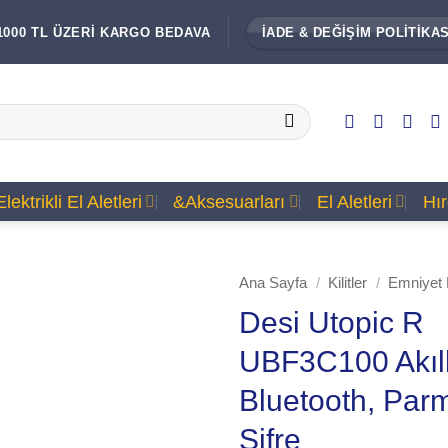
1000 TL ÜZERİ KARGO BEDAVA
İADE & DEĞİŞİM POLİTİKAS
Elektrikli El Aletleri
&Aksesuarları
El Aletleri
Hı
Ana Sayfa
/
Kilitler
/
Emniyet Ki
Desi Utopic R
UBF3C100 Akıllı
Bluetooth, Parm
Şifre