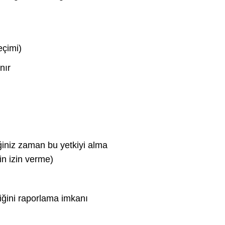
eçimi)
nır
diğiniz zaman bu yetkiyi alma
in izin verme)
tiğini raporlama imkanı