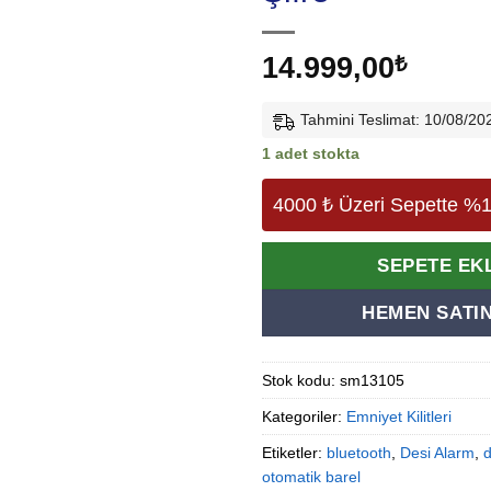
14.999,00
₺
Tahmini Teslimat: 10/08/20
1 adet stokta
4000 ₺ Üzeri Sepette %1
Alternative:
SEPETE EK
HEMEN SATIN
Stok kodu:
sm13105
Kategoriler:
Emniyet Kilitleri
Etiketler:
bluetooth
,
Desi Alarm
,
d
otomatik barel