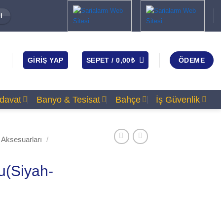
I
GIRIŞ YAP
SEPET /
0,00
₺
ÖDEME
rdavat
Banyo & Tesisat
Bahçe
İş Güvenlik
ri Aksesuarları
/
u(Siyah-
.