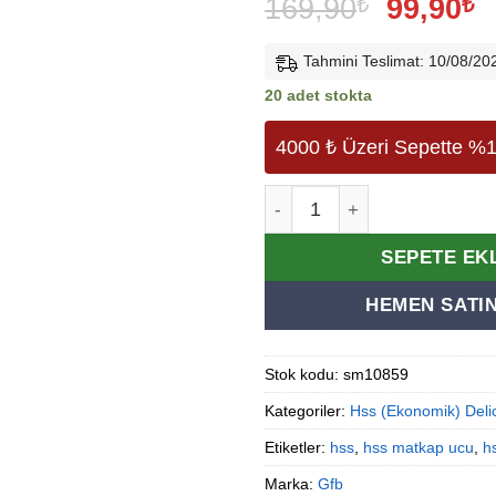
Orijinal
Ş
169,90
₺
99,90
₺
fiyat:
a
169,90₺
f
Tahmini Teslimat: 10/08/20
9
20 adet stokta
4000 ₺ Üzeri Sepette %1
Hss Matkap Ucu(Siyah-Beya
Alternative:
SEPETE EK
HEMEN SATIN
Stok kodu:
sm10859
Kategoriler:
Hss (Ekonomik) Delic
Etiketler:
hss
,
hss matkap ucu
,
h
Marka:
Gfb