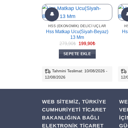
🔔
HSS (EKONOMIK) DELICI UÇLAR
H
Hss Matkap Ucu(Siyah-Beyaz)
Hs
13 Mm
Orijinal
Şu
279,90
₺
199,90
₺
fiyat:
andaki
279,90₺.
fiyat:
SEPETE EKLE
199,90₺.
Tahmini Teslimat: 10/08/2026 -
12/08/2026
12/
WEB SİTEMİZ, TÜRKİYE
WE
CUMHURİYETİ TİCARET
VE
BAKANLIĞINA BAĞLI
IÇ
ELEKTRONİK TİCARET
GÜ