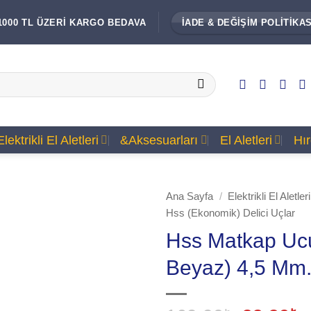
1000 TL ÜZERİ KARGO BEDAVA
İADE & DEĞİŞİM POLİTİKAS
Elektrikli El Aletleri
&Aksesuarları
El Aletleri
Hı
Ana Sayfa
/
Elektrikli El Aletle
Hss (Ekonomik) Delici Uçlar
Hss Matkap Uc
Beyaz) 4,5 Mm