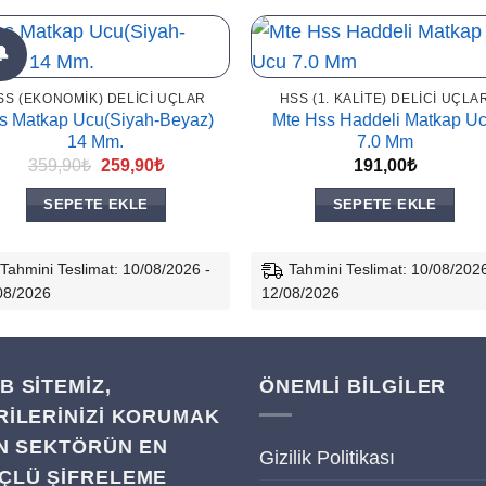
🔔
SS (EKONOMIK) DELICI UÇLAR
HSS (1. KALITE) DELICI UÇLA
s Matkap Ucu(Siyah-Beyaz)
Mte Hss Haddeli Matkap U
14 Mm.
7.0 Mm
Orijinal
Şu
359,90
₺
259,90
₺
191,00
₺
fiyat:
andaki
359,90₺.
fiyat:
SEPETE EKLE
SEPETE EKLE
259,90₺.
Tahmini Teslimat: 10/08/2026 -
Tahmini Teslimat: 10/08/2026
08/2026
12/08/2026
B SITEMIZ,
ÖNEMLİ BİLGİLER
RILERINIZI KORUMAK
IN SEKTÖRÜN EN
Gizilik Politikası
ÇLÜ ŞIFRELEME