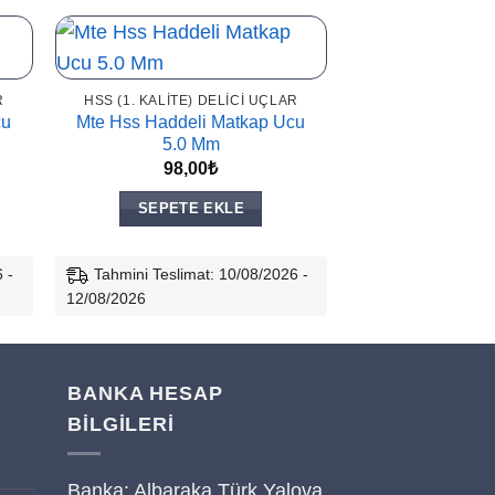
R
HSS (1. KALITE) DELICI UÇLAR
HSS (1. KALITE)
cu
Mte Hss Haddeli Matkap Ucu
Mte Hss Haddel
5.0 Mm
6.0 
98,00
₺
129,
SEPETE EKLE
SEPETE
 -
Tahmini Teslimat: 10/08/2026 -
Tahmini Teslima
12/08/2026
12/08/2026
BANKA HESAP
BİLGİLERİ
Banka: Albaraka Türk Yalova