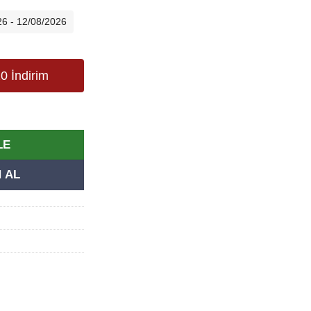
26 - 12/08/2026
0 İndirim
 adet
LE
 AL