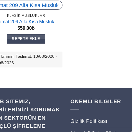
KLASIK MUSLUKLAR
timat 209 Alfa Kısa Musluk
559,00
₺
SEPETE EKLE
Tahmini Teslimat: 10/08/2026 -
08/2026
B SITEMIZ,
ÖNEMLİ BİLGİLER
RILERINIZI KORUMAK
IN SEKTÖRÜN EN
Gizilik Politikası
ÇLÜ ŞIFRELEME