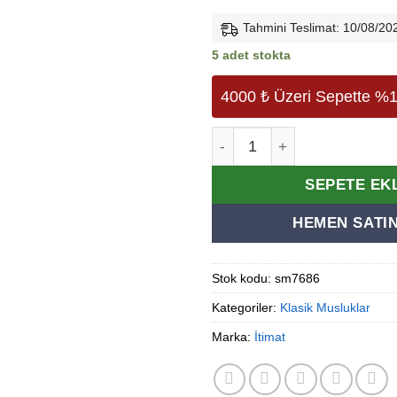
Tahmini Teslimat: 10/08/20
5 adet stokta
4000 ₺ Üzeri Sepette %1
İtimat Alfa 208 Uzun Musluk
Alternative:
SEPETE EK
HEMEN SATIN
Stok kodu:
sm7686
Kategoriler:
Klasik Musluklar
Marka:
İtimat