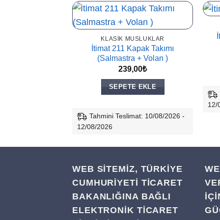
İ
KLASIK MUSLUKLAR
İtimat 211 Kapak Takımı
(Salmastra + Volan )
239,00
₺
SEPETE EKLE
12/
Tahmini Teslimat: 10/08/2026 -
12/08/2026
WEB SİTEMİZ, TÜRKİYE
WE
CUMHURİYETİ TİCARET
VE
BAKANLIĞINA BAĞLI
IÇ
ELEKTRONİK TİCARET
GÜ