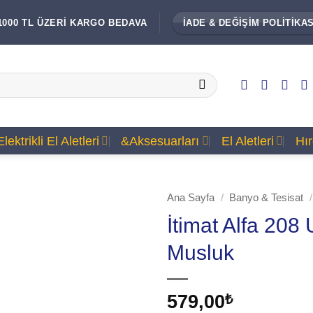
1000 TL ÜZERİ KARGO BEDAVA
İADE & DEĞİŞİM POLİTİKAS
Elektrikli El Aletleri
&Aksesuarları
El Aletleri
Hı
Ana Sayfa
/
Banyo & Tesisat
/
İtimat Alfa 208
Musluk
579,00
₺