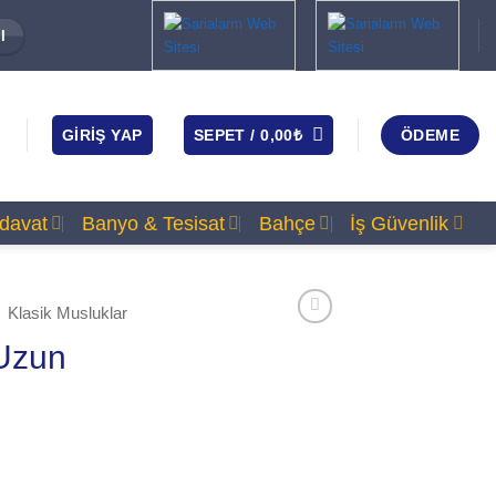
I
GIRIŞ YAP
SEPET /
0,00
₺
ÖDEME
rdavat
Banyo & Tesisat
Bahçe
İş Güvenlik
Klasik Musluklar
 Uzun