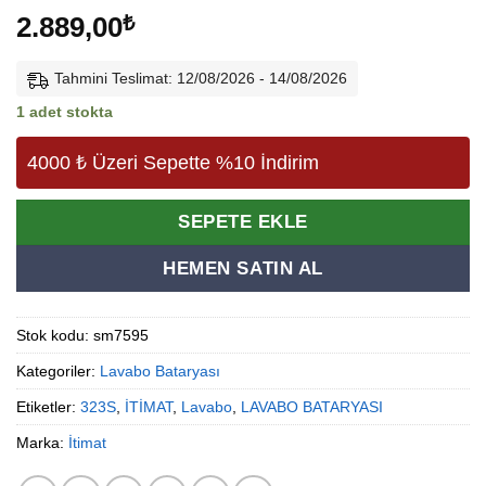
2.889,00
₺
Tahmini Teslimat: 12/08/2026 - 14/08/2026
1 adet stokta
4000 ₺ Üzeri Sepette %10 İndirim
Alternative:
SEPETE EKLE
HEMEN SATIN AL
Stok kodu:
sm7595
Kategoriler:
Lavabo Bataryası
Etiketler:
323S
,
İTİMAT
,
Lavabo
,
LAVABO BATARYASI
Marka:
İtimat