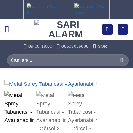
İçeriğe
atla
09:00-18:00
08503085608
SOR
Ara: