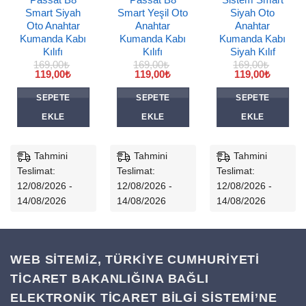
Smart Siyah
Smart Yeşil Oto
Siyah Oto
Oto Anahtar
Anahtar
Anahtar
Kumanda Kabı
Kumanda Kabı
Kumanda Kabı
Kılıfı
Kılıfı
Siyah Kılıf
169,00
₺
169,00
₺
169,00
₺
Orijinal
Şu
Orijinal
Şu
Orijinal
Şu
119,00
₺
119,00
₺
119,00
₺
i
fiyat:
andaki
fiyat:
andaki
fiyat:
andaki
169,00₺.
fiyat:
169,00₺.
fiyat:
169,00₺.
fiyat:
SEPETE
SEPETE
SEPETE
₺.
119,00₺.
119,00₺.
119,00₺
EKLE
EKLE
EKLE
Tahmini
Tahmini
Tahmini
Teslimat:
Teslimat:
Teslimat:
12/08/2026 -
12/08/2026 -
12/08/2026 -
14/08/2026
14/08/2026
14/08/2026
WEB SİTEMİZ, TÜRKİYE CUMHURİYETİ
TİCARET BAKANLIĞINA BAĞLI
ELEKTRONİK TİCARET BİLGİ SİSTEMİ’NE