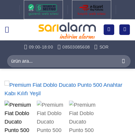
İçeriğe
atla
09:00-18:00
08503085608
SOR
Ara: