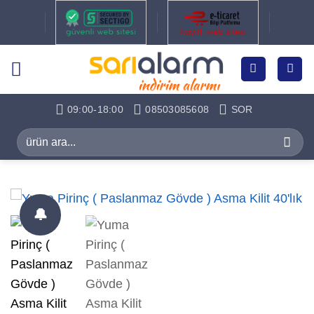
İçeriğe
atla
09:00-18:00
08503085608
SOR
Ara:
🔔