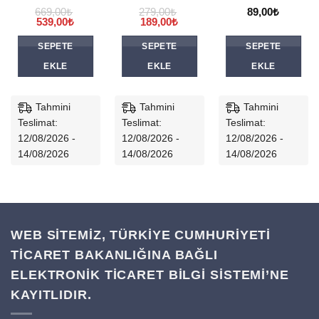
669,00
₺
279,00
₺
89,00
₺
Orijinal
Şu
Orijinal
Şu
539,00
₺
189,00
₺
.
fiyat:
andaki
fiyat:
andaki
669,00₺.
fiyat:
279,00₺.
fiyat:
SEPETE
SEPETE
SEPETE
539,00₺.
189,00₺.
EKLE
EKLE
EKLE
Tahmini
Tahmini
Tahmini
Teslimat:
Teslimat:
Teslimat:
12/08/2026 -
12/08/2026 -
12/08/2026 -
14/08/2026
14/08/2026
14/08/2026
WEB SİTEMİZ, TÜRKİYE CUMHURİYETİ
TİCARET BAKANLIĞINA BAĞLI
ELEKTRONİK TİCARET BİLGİ SİSTEMİ’NE
KAYITLIDIR.