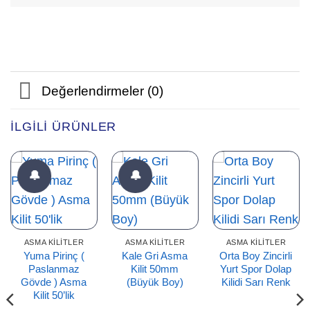
Değerlendirmeler (0)
İLGILI ÜRÜNLER
🔔
🔔
ASMA KILITLER
ASMA KILITLER
ASMA KILITLER
Yuma Pirinç (
Kale Gri Asma
Orta Boy Zincirli
Paslanmaz
Kilit 50mm
Yurt Spor Dolap
Gövde ) Asma
(Büyük Boy)
Kilidi Sarı Renk
Kilit 50’lik