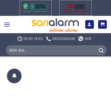
İçeriğe
atla
09:00-18:00
08503085608
SOR
Ara:
🔔