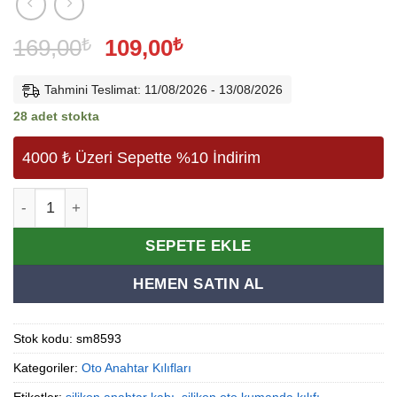
Orijinal
Şu
169,00
₺
109,00
₺
fiyat:
andaki
169,00₺.
fiyat:
Tahmini Teslimat: 11/08/2026 - 13/08/2026
109,00₺.
28 adet stokta
4000 ₺ Üzeri Sepette %10 İndirim
Premium Volkswagen Seat Skoda Golf Transporter Caddy 
Alternative:
SEPETE EKLE
HEMEN SATIN AL
Stok kodu:
sm8593
Kategoriler:
Oto Anahtar Kılıfları
Etiketler:
silikon anahtar kabı
,
silikon oto kumanda kılıfı