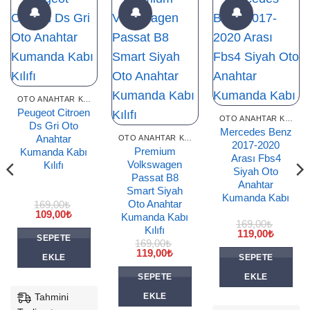
🔔
🔔
🔔
OTO ANAHTAR KILIFLARI
Peugeot Citroen
OTO ANAHTAR KILIFLARI
Ds Gri Oto
Mercedes Benz
Anahtar
OTO ANAHTAR KILIFLARI
2017-2020
Premium
Kumanda Kabı
Arası Fbs4
Volkswagen
Kılıfı
Siyah Oto
Passat B8
Anahtar
Smart Siyah
Kumanda Kabı
Oto Anahtar
169,00
₺
Orijinal
Şu
109,00
₺
Kumanda Kabı
fiyat:
andaki
169,00
₺
Kılıfı
169,00₺.
fiyat:
Orijinal
Şu
119,00
₺
SEPETE
109,00₺.
fiyat:
andaki
169,00
₺
Orijinal
Şu
169,00₺.
fiyat:
119,00
₺
EKLE
SEPETE
i
fiyat:
andaki
119,00₺
169,00₺.
fiyat:
SEPETE
EKLE
0₺.
119,00₺.
Tahmini
EKLE