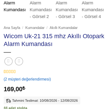
Ana Sayfa
/
Kumandalar
/
Akıllı Kumandalar
Wicom Uk-21 315 mhz Akıllı Otopark
Alarm Kumandası
2
müşteri
(
2
müşteri değerlendirmesi)
puanına
dayanarak 5
169,00
₺
üzerinden
5
puan aldı
Tahmini Teslimat: 10/08/2026 - 12/08/2026
44 adet stokta