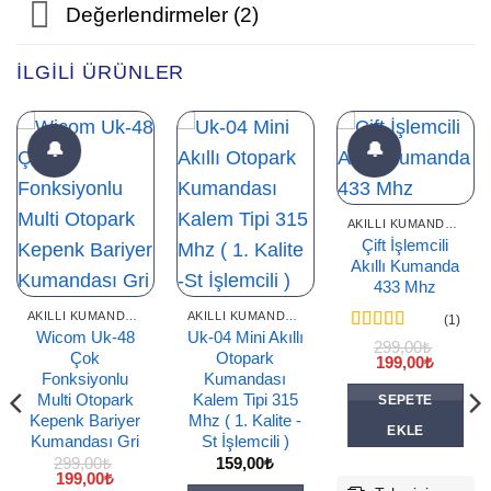
Değerlendirmeler (2)
İLGILI ÜRÜNLER
🔔
🔔
AKILLI KUMANDALAR
Çift İşlemcili
Akıllı Kumanda
433 Mhz
AKILLI KUMANDALAR
AKILLI KUMANDALAR
(1)
Wicom Uk-48
Uk-04 Mini Akıllı
5 üzerinden
299,00
₺
Çok
Otopark
Orijinal
Şu
5
oy aldı
199,00
₺
fiyat:
andaki
Fonksiyonlu
Kumandası
299,00₺.
fiyat:
Multi Otopark
Kalem Tipi 315
SEPETE
199,00₺
Kepenk Bariyer
Mhz ( 1. Kalite -
EKLE
Kumandası Gri
St İşlemcili )
299,00
₺
159,00
₺
Orijinal
Şu
199,00
₺