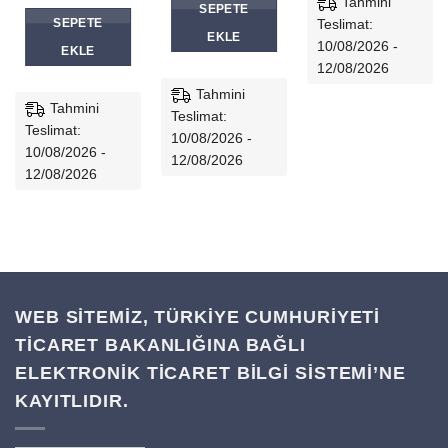
fiyat:
andaki
Tahmini
SEPETE
299,00₺.
fiyat:
SEPETE
Teslimat:
199,00₺.
EKLE
i
10/08/2026 -
EKLE
,00₺.
12/08/2026
Tahmini
Tahmini
Teslimat:
Teslimat:
10/08/2026 -
10/08/2026 -
12/08/2026
12/08/2026
WEB SİTEMİZ, TÜRKİYE CUMHURİYETİ
TİCARET BAKANLIĞINA BAĞLI
ELEKTRONİK TİCARET BİLGİ SİSTEMİ’NE
KAYITLIDIR.