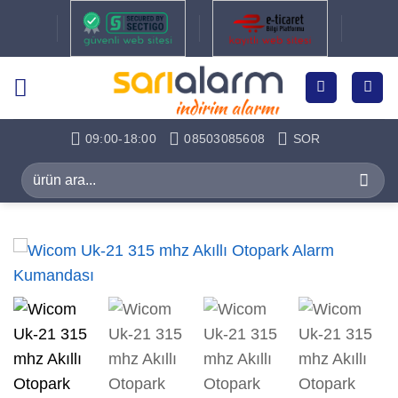
İçeriğe
atla
09:00-18:00
08503085608
SOR
Ara: