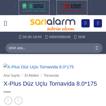
İçeriğe
atla
09:00-18:00
08503085608
SOR
Ara:
Ana Sayfa
/
El Aletleri
/
Tornavida
X-Plus Düz Uçlu Tornavida 8.0*175