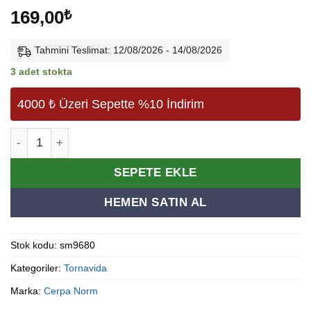
169,00
₺
Tahmini Teslimat: 12/08/2026 - 14/08/2026
3 adet stokta
4000 ₺ Üzeri Sepette %10 İndirim
X-Plus Düz Uçlu Tornavida 8.0*175 adet
Alternative:
SEPETE EKLE
HEMEN SATIN AL
Stok kodu:
sm9680
Kategoriler:
Tornavida
Marka:
Cerpa Norm