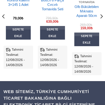
Kontrol Kalemı
Bosch 6 Parça
TORNAVIDA
3×145 1 Adet
Cırcırlı
Gfb Bükülebilen
Tornavida Seti
Mıknatıs
Aparatı 50cm
79,00
₺
799,90
₺
Orijinal
Şu
639,00
₺
fiyat:
andaki
269,00
₺
799,90₺.
fiyat:
Orijinal
Şu
159,00
₺
SEPETE
SEPETE
639,00₺.
fiyat:
andaki
269,00₺.
fiyat:
EKLE
EKLE
SEPETE
159,00₺
EKLE
Tahmini
Tahmini
Teslimat:
Teslimat:
Tahmini
12/08/2026 -
12/08/2026 -
Teslimat:
14/08/2026
14/08/2026
12/08/2026 -
14/08/2026
WEB SİTEMİZ, TÜRKİYE CUMHURİYETİ
TİCARET BAKANLIĞINA BAĞLI
ELEKTRONİK TİCARET BİLGİ SİSTEMİ’NE