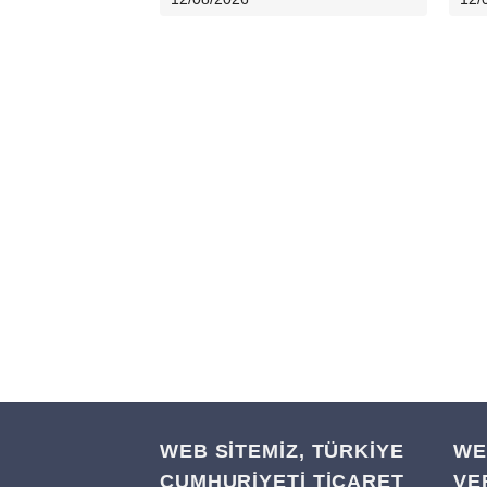
WEB SİTEMİZ, TÜRKİYE
WE
CUMHURİYETİ TİCARET
VE