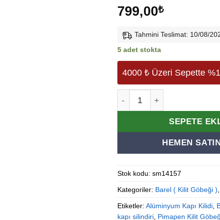
799,00
₺
Tahmini Teslimat: 10/08/20
5 adet stokta
4000 ₺ Üzeri Sepette %1
164/gnc Cerman Barel - Pi
Alternative:
SEPETE EK
HEMEN SATIN
Stok kodu:
sm14157
Kategoriler:
Barel ( Kilit Göbeği )
Etiketler:
Alüminyum Kapı Kilidi
,
B
kapı silindiri
,
Pimapen Kilit Göbeğ