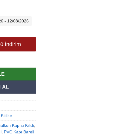
26 - 12/08/2026
0 İndirim
mapen & Alüminyum Kapı Göbeği - 90mm adet
LE
 AL
,
Kilitler
alkon Kapısı Kilidi
,
i
,
PVC Kapı Bareli