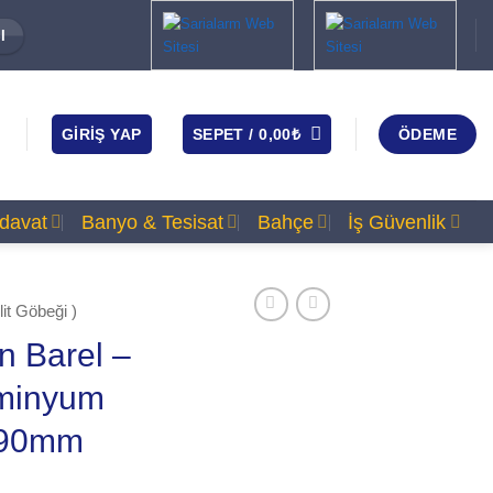
I
GIRIŞ YAP
SEPET /
0,00
₺
ÖDEME
rdavat
Banyo & Tesisat
Bahçe
İş Güvenlik
lit Göbeği )
 Barel –
minyum
 90mm