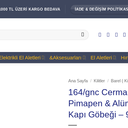
1000 TL ÜZERİ KARGO BEDAVA
İADE & DEĞİŞİM POLİTİKAS
Elektrikli El Aletleri
&Aksesuarları
El Aletleri
Hı
Ana Sayfa
/
Kilitler
/
Barel ( Ki
164/gnc Cerman
Pimapen & Alü
Kapı Göbeği –