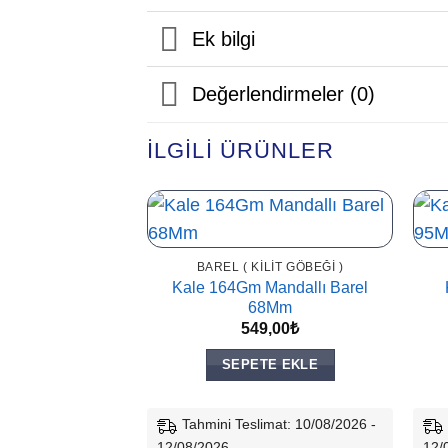
Ek bilgi
Değerlendirmeler (0)
İLGILI ÜRÜNLER
BAREL ( KILIT GÖBEĞI )
Kale 164Gm Mandallı Barel
68Mm
549,00
₺
SEPETE EKLE
Tahmini Teslimat: 10/08/2026 -
12/08/2026
12/