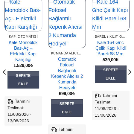
KAPI OTOMATIĞI
BAREL ( KILIT GÖBEĞI )
Kale Monoblok
Kale 164 Gnc
Bas-Aç –
Çelik Kapı Kilidi
Elektrikli Kapı
Bareli 68 Mm
KUMANDA ALICILARI
Otomatik
Karşılığı
539,00
₺
Fotosel
1.529,00
₺
SEPETE
Bağlantılı
SEPETE
Kepenk Alıcısı 2
EKLE
Kumanda
EKLE
Hediyeli
699,00
₺
Tahmini
.
Tahmini
Teslimat:
SEPETE
Teslimat:
11/08/2026 -
EKLE
11/08/2026 -
13/08/2026
13/08/2026
Tahmini