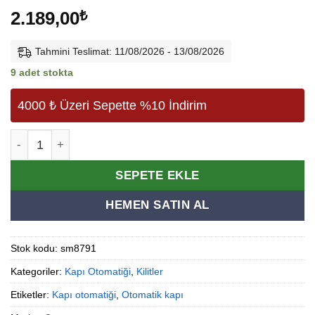
2.189,00
₺
Tahmini Teslimat: 11/08/2026 - 13/08/2026
9 adet stokta
4000 ₺ Üzeri Sepette %10 İndirim
Otomatsan Elektrikli Kapı Otomatiği adet
Alternative:
SEPETE EKLE
HEMEN SATIN AL
Stok kodu:
sm8791
Kategoriler:
Kapı Otomatiği
,
Kilitler
Etiketler:
Kapı otomatiği
,
Otomatik kapı