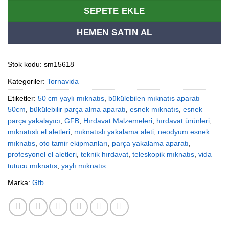
SEPETE EKLE
HEMEN SATIN AL
Stok kodu:
sm15618
Kategoriler:
Tornavida
Etiketler:
50 cm yaylı mıknatıs
,
bükülebilen mıknatıs aparatı
50cm
,
bükülebilir parça alma aparatı
,
esnek mıknatıs
,
esnek
parça yakalayıcı
,
GFB
,
Hırdavat Malzemeleri
,
hırdavat ürünleri
,
mıknatıslı el aletleri
,
mıknatıslı yakalama aleti
,
neodyum esnek
mıknatıs
,
oto tamir ekipmanları
,
parça yakalama aparatı
,
profesyonel el aletleri
,
teknik hırdavat
,
teleskopik mıknatıs
,
vida
tutucu mıknatıs
,
yaylı mıknatıs
Marka:
Gfb