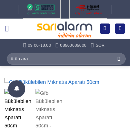
İçeriğe
atla
09:00-18:00
08503085608
SOR
Ara:
🔔