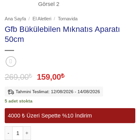
Ana Sayfa
/
El Aletleri
/
Tornavida
Gfb Bükülebilen Mıknatıs Aparatı
50cm
Orijinal
Şu
269,00
₺
159,00
₺
fiyat:
andaki
269,00₺.
fiyat:
Tahmini Teslimat: 12/08/2026 - 14/08/2026
159,00₺.
5 adet stokta
4000 ₺ Üzeri Sepette %10 İndirim
Gfb Bükülebilen Mıknatıs Aparatı 50cm adet
Alternative: