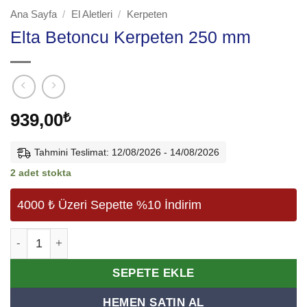
Ana Sayfa
/
El Aletleri
/
Kerpeten
Elta Betoncu Kerpeten 250 mm
939,00
₺
Tahmini Teslimat: 12/08/2026 - 14/08/2026
2 adet stokta
4000 ₺ Üzeri Sepette %10 İndirim
Elta Betoncu Kerpeten 250 mm adet
Alternative:
SEPETE EKLE
HEMEN SATIN AL