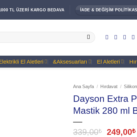
1000 TL ÜZERİ KARGO BEDAVA
İADE & DEĞİŞİM POLİTİKAS
Elektrikli El Aletleri
&Aksesuarları
El Aletleri
Hı
Ana Sayfa
/
Hırdavat
/
Silikon
Dayson Extra P
Mastik 280 ml 
Orijinal
339,00
₺
249,00
₺