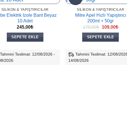
SILIKON & YAPIŞTIRICILAR
SILIKON & YAPIŞTIRICILAR
be Elektrik Izole Bant Beyaz
Mitre Apel Hızlı Yapıştırıcı
10 Adet
200ml + 50gr
Orijinal
Şu
245,00
₺
179,00
₺
109,00
₺
fiyat:
and
179,00₺.
fiyat
SEPETE EKLE
SEPETE EKLE
109,
Tahmini Teslimat: 12/08/2026 -
Tahmini Teslimat: 12/08/2026
08/2026
14/08/2026