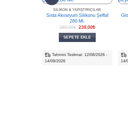
SILIKON & YAPIŞTIRICILAR
Sista Akvaryum Silikonu Şeffaf
Glo
280 Ml.
Orijinal
Şu
289,00
₺
239,00
₺
fiyat:
andaki
289,00₺.
fiyat:
SEPETE EKLE
239,00₺.
Tahmini Teslimat: 12/08/2026 -
14/08/2026
14/