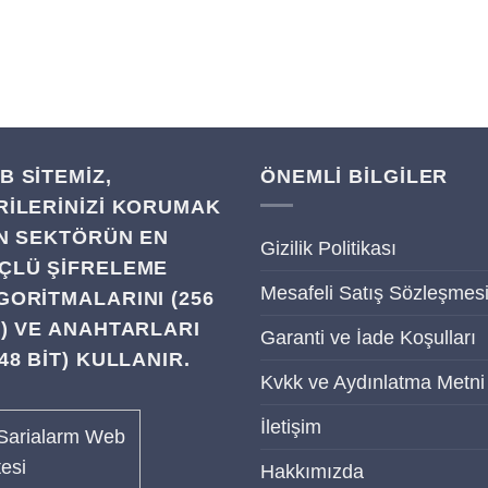
B SITEMIZ,
ÖNEMLİ BİLGİLER
RILERINIZI KORUMAK
IN SEKTÖRÜN EN
Gizilik Politikası
ÇLÜ ŞIFRELEME
Mesafeli Satış Sözleşmes
GORITMALARINI (256
T) VE ANAHTARLARI
Garanti ve İade Koşulları
48 BIT) KULLANIR.
Kvkk ve Aydınlatma Metni
İletişim
Hakkımızda