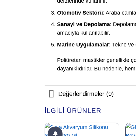
derzlerinde kullanılır.
Otomotiv Sektörü
: Araba camlar
Sanayi ve Depolama
: Depolama
amacıyla kullanılabilir.
Marine Uygulamalar
: Tekne ve 
Poliüretan mastikler genellikle ç
dayanıklıdırlar. Bu nedenle, h
Değerlendirmeler (0)
İLGILI ÜRÜNLER
🔔