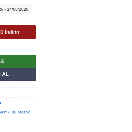
andaki
.
fiyat:
26 - 14/08/2026
249,00₺.
0 İndirim
stik 280 ml Beyaz adet
LE
 AL
r
astik
,
pu mastik