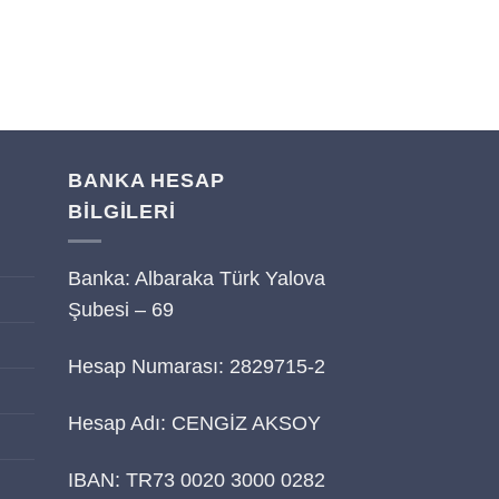
Tahmini Teslima
14/08/2026
BANKA HESAP
BİLGİLERİ
Banka: Albaraka Türk Yalova
i
Şubesi – 69
Hesap Numarası: 2829715-2
Hesap Adı: CENGİZ AKSOY
IBAN: TR73 0020 3000 0282