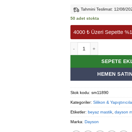
fiyat:
339,00₺
Tahmini Teslimat: 12/08/20
50 adet stokta
4000 ₺ Üzeri Sepette %1
Dayson Extra Poliüretan Ma
Alternative:
SEPETE EK
HEMEN SATIN
Stok kodu:
sm11890
Kategoriler:
Silikon & Yapıştırıcıla
Etiketler:
beyaz mastik
,
dayson m
Marka:
Dayson