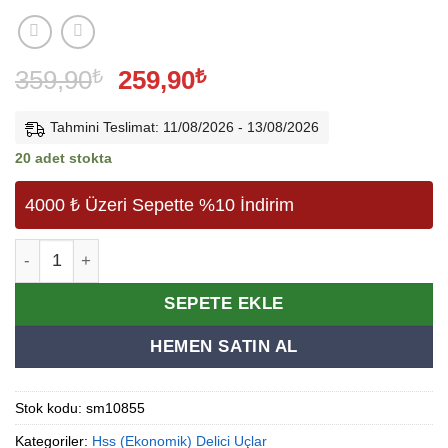
Orijinal
Şu
359,90
₺
259,90
₺
fiyat:
andaki
359,90₺.
fiyat:
Tahmini Teslimat: 11/08/2026 - 13/08/2026
259,90₺.
20 adet stokta
4000 ₺ Üzeri Sepette %10 İndirim
Hss Matkap Ucu(Siyah-Beyaz) 6,5 Mm. adet
Alternative:
SEPETE EKLE
HEMEN SATIN AL
Stok kodu:
sm10855
Kategoriler:
Hss (Ekonomik) Delici Uçlar