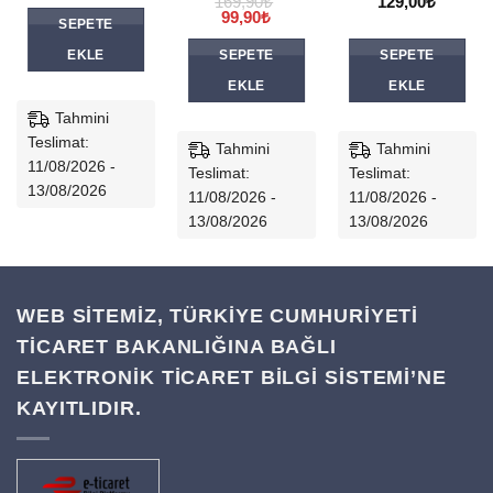
fiyat:
andaki
169,90
₺
129,00
₺
169,90₺.
fiyat:
Orijinal
Şu
99,90
₺
SEPETE
99,90₺.
fiyat:
andaki
169,90₺.
fiyat:
EKLE
SEPETE
SEPETE
99,90₺.
EKLE
EKLE
Tahmini
Teslimat:
Tahmini
Tahmini
11/08/2026 -
Teslimat:
Teslimat:
13/08/2026
11/08/2026 -
11/08/2026 -
13/08/2026
13/08/2026
WEB SİTEMİZ, TÜRKİYE CUMHURİYETİ
TİCARET BAKANLIĞINA BAĞLI
ELEKTRONİK TİCARET BİLGİ SİSTEMİ’NE
KAYITLIDIR.