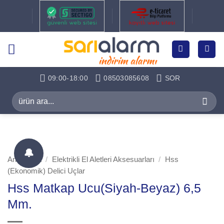
İçeriğe
atla
09:00-18:00
08503085608
SOR
Ara:
🔔
Ana Sayfa
/
Elektrikli El Aletleri Aksesuarları
/
Hss
(Ekonomik) Delici Uçlar
Hss Matkap Ucu(Siyah-Beyaz) 6,5
Mm.