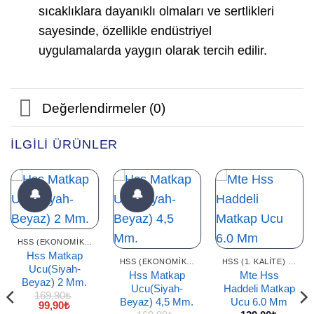
sıcaklıklara dayanıklı olmaları ve sertlikleri
sayesinde, özellikle endüstriyel
uygulamalarda yaygın olarak tercih edilir.
Değerlendirmeler (0)
İLGILI ÜRÜNLER
🔔
🔔
HSS (EKONOMIK) DELICI UÇLAR
Hss Matkap
HSS (EKONOMIK) DELICI UÇLAR
HSS (1. KALITE) DELICI UÇLAR
Ucu(Siyah-
Hss Matkap
Mte Hss
Beyaz) 2 Mm.
Ucu(Siyah-
Haddeli Matkap
169,90
₺
Beyaz) 4,5 Mm.
Ucu 6.0 Mm
Orijinal
Şu
99,90
₺